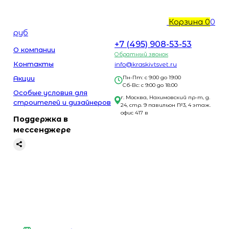
Корзина
0
0
руб
+7 (495) 908-53-53
О компании
Обратный звонок
Контакты
info@kraskivtsvet.ru
Акции
Пн-Пт: с 9:00 до 19:00
Сб-Вс: с 9:00 до 18:00
Особые условия для
г. Москва, Нахимовский пр-т, д.
строителей и дизайнеров
24, стр. 9 павильон №3, 4 этаж.
офис 417 в
Поддержка в
мессенджере