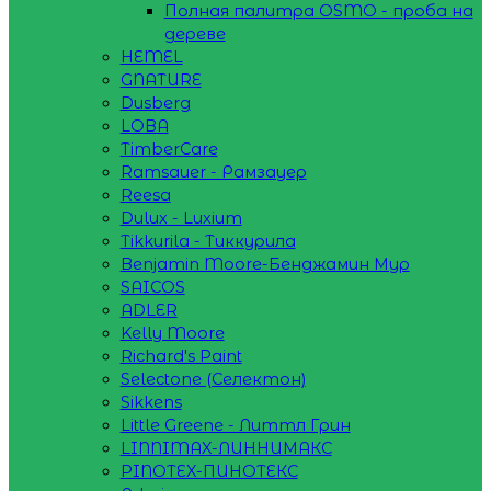
Полная палитра OSMO - проба на
дереве
HEMEL
GNATURE
Dusberg
LOBA
TimberCare
Ramsauer - Рамзауер
Reesa
Dulux - Luxium
Tikkurila - Тиккурила
Benjamin Moore-Бенджамин Мур
SAICOS
ADLER
Kelly Moore
Richard's Paint
Selectone (Селектон)
Sikkens
Little Greene - Литтл Грин
LINNIMAX-ЛИННИМАКС
PINOTEX-ПИНОТЕКС