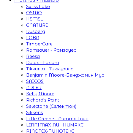
Marshall - Maestro
Swiss Lake
OSMO
HEMEL
GNATURE
Dusberg
LOBA
TimberCare
Ramsauer - Рамзауер
Reesa
Dulux - Luxium
Tikkurila - Тиккурила
Benjamin Moore-Бенджамин Мур
SAICOS
ADLER
Kelly Moore
Richard's Paint
Selectone (Селектон)
Sikkens
Little Greene - Литтл Грин
LINNIMAX-ЛИННИМАКС
PINOTEX-ПИНОТЕКС