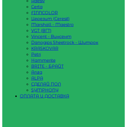
Adesiv
Certa
FINNCOLOR
Церезит (Ceresit)
Marshall - Maestro
VGT (ВГТ)
Vincent - Винсент
Danogips Sheetrock - Шитрок
KRASKOVAR
Petri
Hammerite
BRITE - БРАЙТ
Anza
ALPA
СДЕЛАЙ ПОЛ
SYMPHONY
ОПЛАТА И ДОСТАВКА