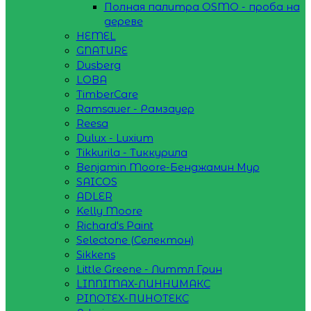
Полная палитра OSMO - проба на
дереве
HEMEL
GNATURE
Dusberg
LOBA
TimberCare
Ramsauer - Рамзауер
Reesa
Dulux - Luxium
Tikkurila - Тиккурила
Benjamin Moore-Бенджамин Мур
SAICOS
ADLER
Kelly Moore
Richard's Paint
Selectone (Селектон)
Sikkens
Little Greene - Литтл Грин
LINNIMAX-ЛИННИМАКС
PINOTEX-ПИНОТЕКС