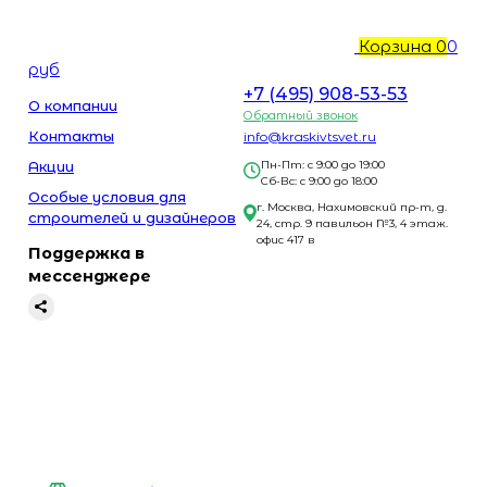
Корзина
0
0
руб
+7 (495) 908-53-53
О компании
Обратный звонок
Контакты
info@kraskivtsvet.ru
Акции
Пн-Пт: с 9:00 до 19:00
Сб-Вс: с 9:00 до 18:00
Особые условия для
г. Москва, Нахимовский пр-т, д.
строителей и дизайнеров
24, стр. 9 павильон №3, 4 этаж.
офис 417 в
Поддержка в
мессенджере