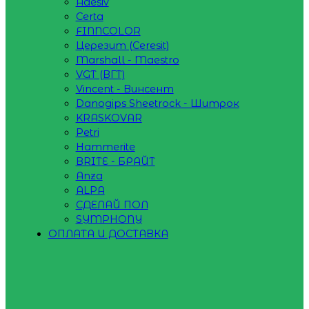
Adesiv
Certa
FINNCOLOR
Церезит (Ceresit)
Marshall - Maestro
VGT (ВГТ)
Vincent - Винсент
Danogips Sheetrock - Шитрок
KRASKOVAR
Petri
Hammerite
BRITE - БРАЙТ
Anza
ALPA
СДЕЛАЙ ПОЛ
SYMPHONY
ОПЛАТА И ДОСТАВКА