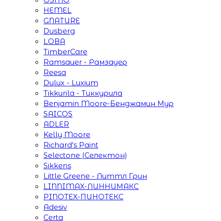
HEMEL
GNATURE
Dusberg
LOBA
TimberCare
Ramsauer - Рамзауер
Reesa
Dulux - Luxium
Tikkurila - Тиккурила
Benjamin Moore-Бенджамин Мур
SAICOS
ADLER
Kelly Moore
Richard's Paint
Selectone (Селектон)
Sikkens
Little Greene - Литтл Грин
LINNIMAX-ЛИННИМАКС
PINOTEX-ПИНОТЕКС
Adesiv
Certa