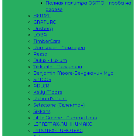
Полная палитра OSMO - проба на
дереве
HEMEL
GNATURE
Dusberg
LOBA
TimberCare
Ramsauer - Рамзауер
Reesa
Dulux - Luxium
Tikkurila - Тиккурила
Benjamin Moore-Бенджамин Мур
SAICOS
ADLER
Kelly Moore
Richard's Paint
Selectone (Селектон)
Sikkens
Little Greene - Литтл Грин
LINNIMAX-ЛИННИМАКС
PINOTEX-ПИНОТЕКС