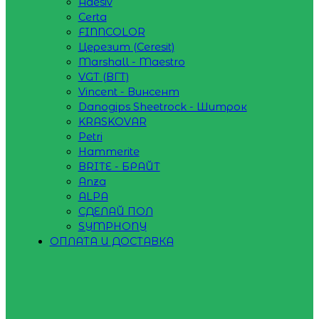
Adesiv
Certa
FINNCOLOR
Церезит (Ceresit)
Marshall - Maestro
VGT (ВГТ)
Vincent - Винсент
Danogips Sheetrock - Шитрок
KRASKOVAR
Petri
Hammerite
BRITE - БРАЙТ
Anza
ALPA
СДЕЛАЙ ПОЛ
SYMPHONY
ОПЛАТА И ДОСТАВКА