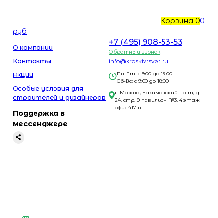
Корзина
0
0
руб
+7 (495) 908-53-53
О компании
Обратный звонок
Контакты
info@kraskivtsvet.ru
Акции
Пн-Пт: с 9:00 до 19:00
Сб-Вс: с 9:00 до 18:00
Особые условия для
г. Москва, Нахимовский пр-т, д.
строителей и дизайнеров
24, стр. 9 павильон №3, 4 этаж.
офис 417 в
Поддержка в
мессенджере