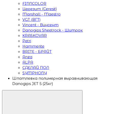
FINNCOLOR
Церезит (Ceresit)
Marshall - Maestro
VGT (ВГТ)
Vincent - Винсент
Danogips Sheetrock - Шитрок
KRASKOVAR
Petri
Hammerite
BRITE - БРАЙТ
Anza
ALPA
СДЕЛАЙ ПОЛ
SYMPHONY
Шпатлевка полимерная выравнивающая
Danogips JET 5 (25кг)