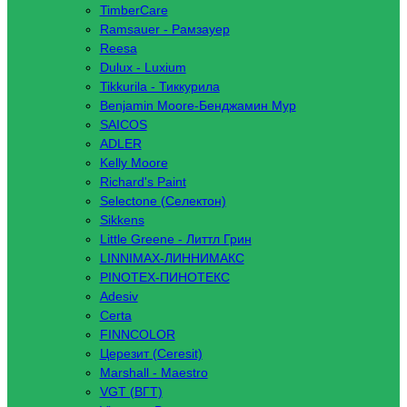
TimberCare
Ramsauer - Рамзауер
Reesa
Dulux - Luxium
Tikkurila - Тиккурила
Benjamin Moore-Бенджамин Мур
SAICOS
ADLER
Kelly Moore
Richard's Paint
Selectone (Селектон)
Sikkens
Little Greene - Литтл Грин
LINNIMAX-ЛИННИМАКС
PINOTEX-ПИНОТЕКС
Adesiv
Certa
FINNCOLOR
Церезит (Ceresit)
Marshall - Maestro
VGT (ВГТ)