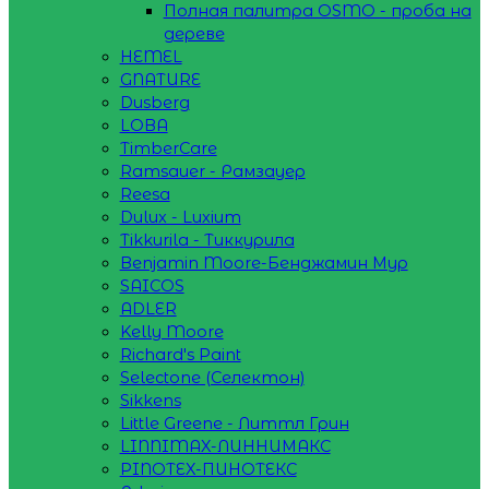
Полная палитра OSMO - проба на
дереве
HEMEL
GNATURE
Dusberg
LOBA
TimberCare
Ramsauer - Рамзауер
Reesa
Dulux - Luxium
Tikkurila - Тиккурила
Benjamin Moore-Бенджамин Мур
SAICOS
ADLER
Kelly Moore
Richard's Paint
Selectone (Селектон)
Sikkens
Little Greene - Литтл Грин
LINNIMAX-ЛИННИМАКС
PINOTEX-ПИНОТЕКС