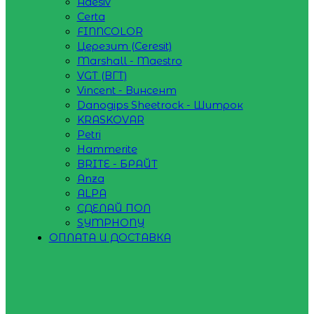
Adesiv
Certa
FINNCOLOR
Церезит (Ceresit)
Marshall - Maestro
VGT (ВГТ)
Vincent - Винсент
Danogips Sheetrock - Шитрок
KRASKOVAR
Petri
Hammerite
BRITE - БРАЙТ
Anza
ALPA
СДЕЛАЙ ПОЛ
SYMPHONY
ОПЛАТА И ДОСТАВКА