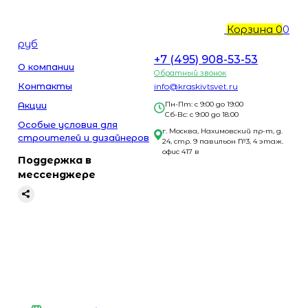
Корзина
0
0
руб
+7 (495) 908-53-53
О компании
Обратный звонок
Контакты
info@kraskivtsvet.ru
Акции
Пн-Пт: с 9:00 до 19:00
Сб-Вс: с 9:00 до 18:00
Особые условия для
г. Москва, Нахимовский пр-т, д.
строителей и дизайнеров
24, стр. 9 павильон №3, 4 этаж.
офис 417 в
Поддержка в
мессенджере