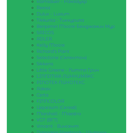
Ramsauer - Рамзауер
Reesa
Dulux - Luxium
Tikkurila - Тиккурила
Benjamin Moore-Бенджамин Мур
SAICOS
ADLER
Kelly Moore
Richard's Paint
Selectone (Селектон)
Sikkens
Little Greene - Литтл Грин
LINNIMAX-ЛИННИМАКС
PINOTEX-ПИНОТЕКС
Adesiv
Certa
FINNCOLOR
Церезит (Ceresit)
Marshall - Maestro
VGT (ВГТ)
Vincent - Винсент
Danogips Sheetrock - Шитрок