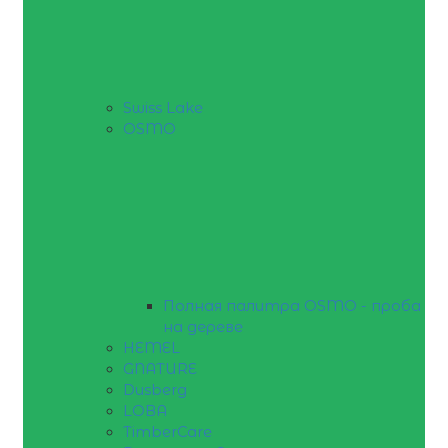
Swiss Lake
OSMO
Полная палитра OSMO - проба
на дереве
HEMEL
GNATURE
Dusberg
LOBA
TimberCare