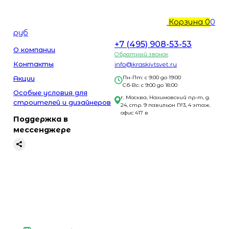
Корзина
0
0
руб
+7 (495) 908-53-53
О компании
Обратный звонок
Контакты
info@kraskivtsvet.ru
Акции
Пн-Пт: с 9:00 до 19:00
Сб-Вс: с 9:00 до 18:00
Особые условия для
г. Москва, Нахимовский пр-т, д.
строителей и дизайнеров
24, стр. 9 павильон №3, 4 этаж.
офис 417 в
Поддержка в
мессенджере