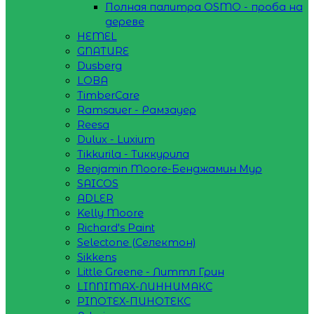
Полная палитра OSMO - проба на
дереве
HEMEL
GNATURE
Dusberg
LOBA
TimberCare
Ramsauer - Рамзауер
Reesa
Dulux - Luxium
Tikkurila - Тиккурила
Benjamin Moore-Бенджамин Мур
SAICOS
ADLER
Kelly Moore
Richard's Paint
Selectone (Селектон)
Sikkens
Little Greene - Литтл Грин
LINNIMAX-ЛИННИМАКС
PINOTEX-ПИНОТЕКС