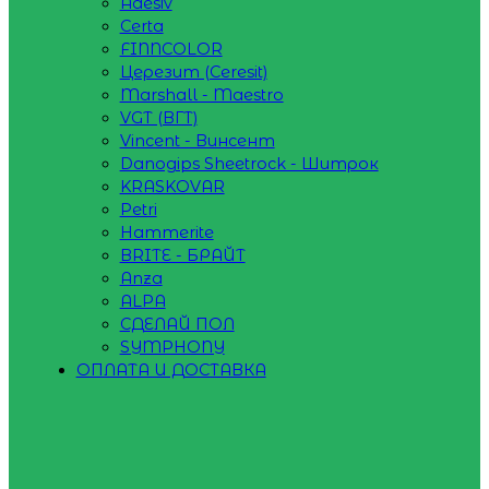
Adesiv
Certa
FINNCOLOR
Церезит (Ceresit)
Marshall - Maestro
VGT (ВГТ)
Vincent - Винсент
Danogips Sheetrock - Шитрок
KRASKOVAR
Petri
Hammerite
BRITE - БРАЙТ
Anza
ALPA
СДЕЛАЙ ПОЛ
SYMPHONY
ОПЛАТА И ДОСТАВКА