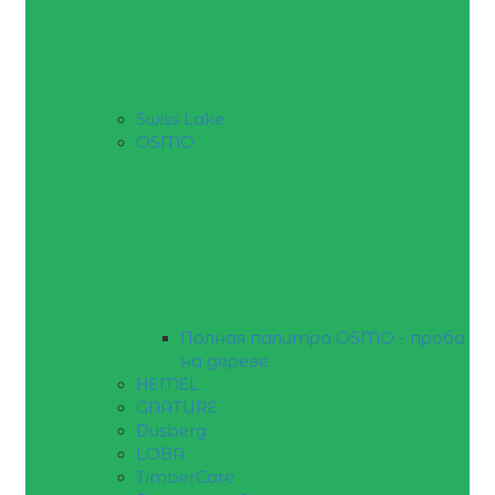
Swiss Lake
OSMO
Полная палитра OSMO - проба
на дереве
HEMEL
GNATURE
Dusberg
LOBA
TimberCare