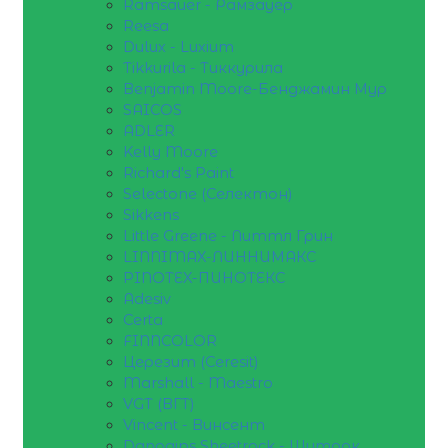
Ramsauer - Рамзауер
Reesa
Dulux - Luxium
Tikkurila - Тиккурила
Benjamin Moore-Бенджамин Мур
SAICOS
ADLER
Kelly Moore
Richard's Paint
Selectone (Селектон)
Sikkens
Little Greene - Литтл Грин
LINNIMAX-ЛИННИМАКС
PINOTEX-ПИНОТЕКС
Adesiv
Certa
FINNCOLOR
Церезит (Ceresit)
Marshall - Maestro
VGT (ВГТ)
Vincent - Винсент
Danogips Sheetrock - Шитрок