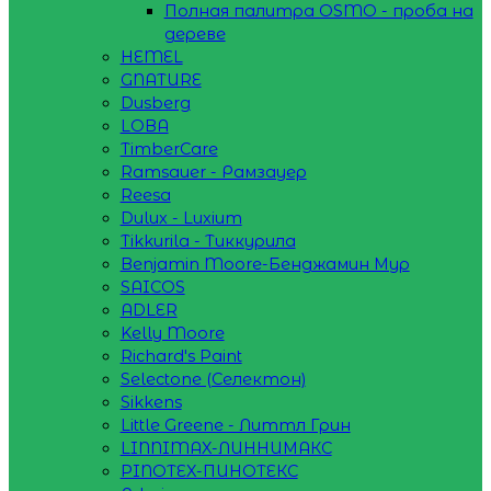
Полная палитра OSMO - проба на
дереве
HEMEL
GNATURE
Dusberg
LOBA
TimberCare
Ramsauer - Рамзауер
Reesa
Dulux - Luxium
Tikkurila - Тиккурила
Benjamin Moore-Бенджамин Мур
SAICOS
ADLER
Kelly Moore
Richard's Paint
Selectone (Селектон)
Sikkens
Little Greene - Литтл Грин
LINNIMAX-ЛИННИМАКС
PINOTEX-ПИНОТЕКС