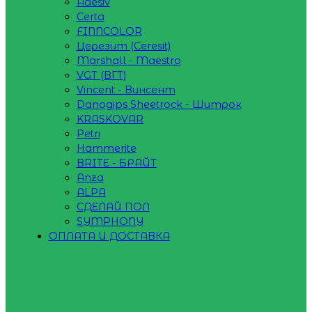
Adesiv
Certa
FINNCOLOR
Церезит (Ceresit)
Marshall - Maestro
VGT (ВГТ)
Vincent - Винсент
Danogips Sheetrock - Шитрок
KRASKOVAR
Petri
Hammerite
BRITE - БРАЙТ
Anza
ALPA
СДЕЛАЙ ПОЛ
SYMPHONY
ОПЛАТА И ДОСТАВКА