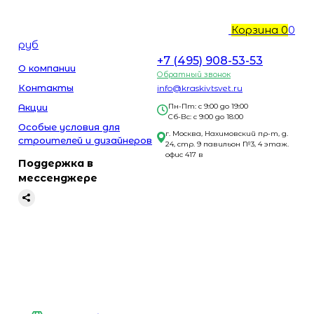
Корзина
0
0
руб
+7 (495) 908-53-53
О компании
Обратный звонок
Контакты
info@kraskivtsvet.ru
Акции
Пн-Пт: с 9:00 до 19:00
Сб-Вс: с 9:00 до 18:00
Особые условия для
г. Москва, Нахимовский пр-т, д.
строителей и дизайнеров
24, стр. 9 павильон №3, 4 этаж.
офис 417 в
Поддержка в
мессенджере