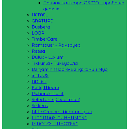
Полная палитра OSMO - проба на
дереве
HEMEL
GNATURE
Dusberg
LOBA
TimberCare
Ramsauer - Рамзауер
Reesa
Dulux - Luxium
Tikkurila - Тиккурила
Benjamin Moore-Бенджамин Мур
SAICOS
ADLER
Kelly Moore
Richard's Paint
Selectone (Селектон)
Sikkens
Little Greene - Литтл Грин
LINNIMAX-ЛИННИМАКС
PINOTEX-ПИНОТЕКС