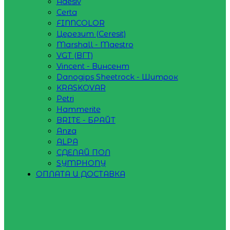
Adesiv
Certa
FINNCOLOR
Церезит (Ceresit)
Marshall - Maestro
VGT (ВГТ)
Vincent - Винсент
Danogips Sheetrock - Шитрок
KRASKOVAR
Petri
Hammerite
BRITE - БРАЙТ
Anza
ALPA
СДЕЛАЙ ПОЛ
SYMPHONY
ОПЛАТА И ДОСТАВКА