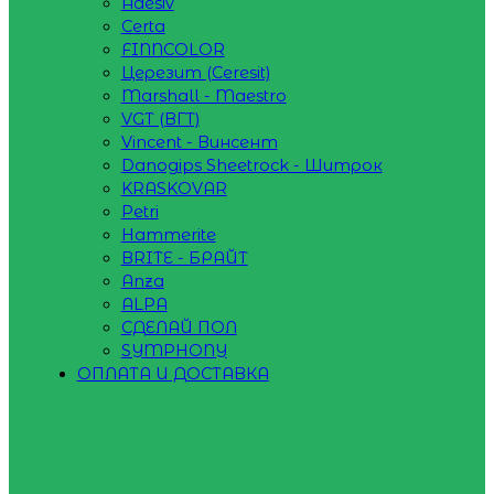
Adesiv
Certa
FINNCOLOR
Церезит (Ceresit)
Marshall - Maestro
VGT (ВГТ)
Vincent - Винсент
Danogips Sheetrock - Шитрок
KRASKOVAR
Petri
Hammerite
BRITE - БРАЙТ
Anza
ALPA
СДЕЛАЙ ПОЛ
SYMPHONY
ОПЛАТА И ДОСТАВКА