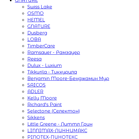
GNATURE
Swiss Lake
OSMO
HEMEL
GNATURE
Dusberg
LOBA
TimberCare
Ramsauer - Рамзауер
Reesa
Dulux - Luxium
Tikkurila - Тиккурила
Benjamin Moore-Бенджамин Мур
SAICOS
ADLER
Kelly Moore
Richard's Paint
Selectone (Селектон)
Sikkens
Little Greene - Литтл Грин
LINNIMAX-ЛИННИМАКС
PINOTEX-ПИНОТЕКС