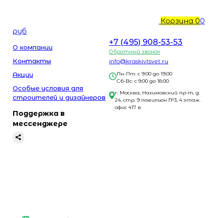
Корзина
0
0
руб
+7 (495) 908-53-53
О компании
Обратный звонок
Контакты
info@kraskivtsvet.ru
Акции
Пн-Пт: с 9:00 до 19:00
Сб-Вс: с 9:00 до 18:00
Особые условия для
г. Москва, Нахимовский пр-т, д.
строителей и дизайнеров
24, стр. 9 павильон №3, 4 этаж.
офис 417 в
Поддержка в
мессенджере