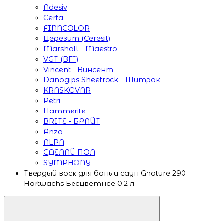
Adesiv
Certa
FINNCOLOR
Церезит (Ceresit)
Marshall - Maestro
VGT (ВГТ)
Vincent - Винсент
Danogips Sheetrock - Шитрок
KRASKOVAR
Petri
Hammerite
BRITE - БРАЙТ
Anza
ALPA
СДЕЛАЙ ПОЛ
SYMPHONY
Твердый воск для бань и саун Gnature 290
Hartwachs Бесцветное 0.2 л