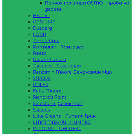
Полная палитра OSMO - проба на
дереве
HEMEL
GNATURE
Dusberg
LOBA
TimberCare
Ramsauer - Рамзауер
Reesa
Dulux - Luxium
Tikkurila - Тиккурила
Benjamin Moore-Бенджамин Мур
SAICOS
ADLER
Kelly Moore
Richard's Paint
Selectone (Селектон)
Sikkens
Little Greene - Литтл Грин
LINNIMAX-ЛИННИМАКС
PINOTEX-ПИНОТЕКС