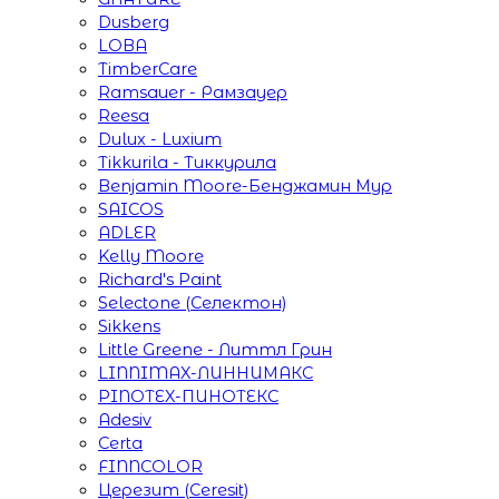
Dusberg
LOBA
TimberCare
Ramsauer - Рамзауер
Reesa
Dulux - Luxium
Tikkurila - Тиккурила
Benjamin Moore-Бенджамин Мур
SAICOS
ADLER
Kelly Moore
Richard's Paint
Selectone (Селектон)
Sikkens
Little Greene - Литтл Грин
LINNIMAX-ЛИННИМАКС
PINOTEX-ПИНОТЕКС
Adesiv
Certa
FINNCOLOR
Церезит (Ceresit)