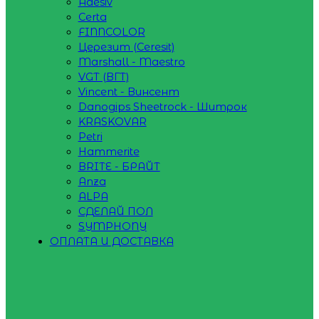
Adesiv
Certa
FINNCOLOR
Церезит (Ceresit)
Marshall - Maestro
VGT (ВГТ)
Vincent - Винсент
Danogips Sheetrock - Шитрок
KRASKOVAR
Petri
Hammerite
BRITE - БРАЙТ
Anza
ALPA
СДЕЛАЙ ПОЛ
SYMPHONY
ОПЛАТА И ДОСТАВКА