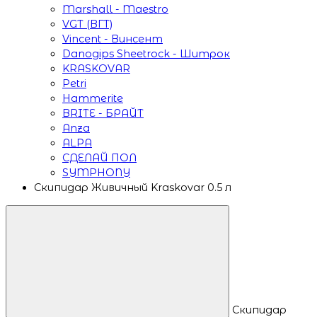
Marshall - Maestro
VGT (ВГТ)
Vincent - Винсент
Danogips Sheetrock - Шитрок
KRASKOVAR
Petri
Hammerite
BRITE - БРАЙТ
Anza
ALPA
СДЕЛАЙ ПОЛ
SYMPHONY
Скипидар Живичный Kraskovar 0.5 л
Скипидар