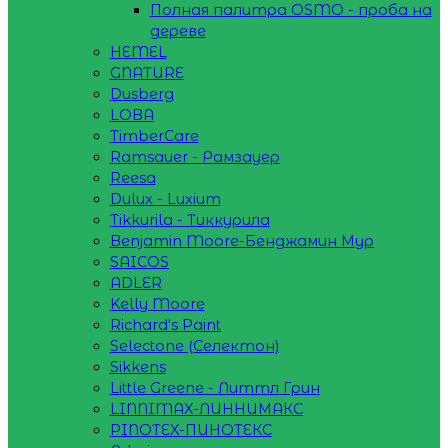
Полная палитра OSMO - проба на
дереве
HEMEL
GNATURE
Dusberg
LOBA
TimberCare
Ramsauer - Рамзауер
Reesa
Dulux - Luxium
Tikkurila - Тиккурила
Benjamin Moore-Бенджамин Мур
SAICOS
ADLER
Kelly Moore
Richard's Paint
Selectone (Селектон)
Sikkens
Little Greene - Литтл Грин
LINNIMAX-ЛИННИМАКС
PINOTEX-ПИНОТЕКС