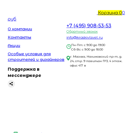
Корзина
0
0
руб
+7 (495) 908-53-53
О компании
Обратный звонок
Контакты
info@kraskivtsvet.ru
Акции
Пн-Пт: с 9:00 до 19:00
Сб-Вс: с 9:00 до 18:00
Особые условия для
г. Москва, Нахимовский пр-т, д.
строителей и дизайнеров
24, стр. 9 павильон №3, 4 этаж.
офис 417 в
Поддержка в
мессенджере