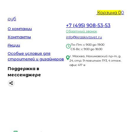
Корзина
0
0
руб
+7 (495) 908-53-53
О компании
Обратный звонок
Контакты
info@kraskivtsvet.ru
Акции
Пн-Пт: с 9:00 до 19:00
Сб-Вс: с 9:00 до 18:00
Особые условия для
г. Москва, Нахимовский пр-т, д.
строителей и дизайнеров
24, стр. 9 павильон №3, 4 этаж.
офис 417 в
Поддержка в
мессенджере