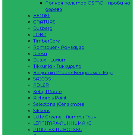
Полная палитра OSMO - проба на
дереве
HEMEL
GNATURE
Dusberg
LOBA
TimberCare
Ramsauer - Рамзауер
Reesa
Dulux - Luxium
Tikkurila - Тиккурила
Benjamin Moore-Бенджамин Мур
SAICOS
ADLER
Kelly Moore
Richard's Paint
Selectone (Селектон)
Sikkens
Little Greene - Литтл Грин
LINNIMAX-ЛИННИМАКС
PINOTEX-ПИНОТЕКС