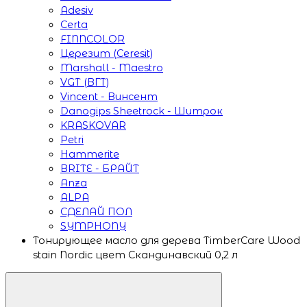
Adesiv
Certa
FINNCOLOR
Церезит (Ceresit)
Marshall - Maestro
VGT (ВГТ)
Vincent - Винсент
Danogips Sheetrock - Шитрок
KRASKOVAR
Petri
Hammerite
BRITE - БРАЙТ
Anza
ALPA
СДЕЛАЙ ПОЛ
SYMPHONY
Тонирующее масло для дерева TimberCare Wood
stain Nordic цвет Скандинавский 0,2 л