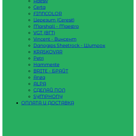
Adesiv
Certa
FINNCOLOR
Церезит (Ceresit)
Marshall - Maestro
VGT (ВГТ)
Vincent - Винсент
Danogips Sheetrock - Шитрок
KRASKOVAR
Petri
Hammerite
BRITE - БРАЙТ
Anza
ALPA
СДЕЛАЙ ПОЛ
SYMPHONY
ОПЛАТА И ДОСТАВКА