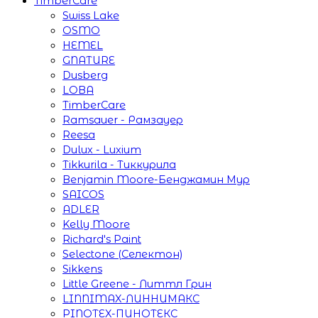
TimberCare
Swiss Lake
OSMO
HEMEL
GNATURE
Dusberg
LOBA
TimberCare
Ramsauer - Рамзауер
Reesa
Dulux - Luxium
Tikkurila - Тиккурила
Benjamin Moore-Бенджамин Мур
SAICOS
ADLER
Kelly Moore
Richard's Paint
Selectone (Селектон)
Sikkens
Little Greene - Литтл Грин
LINNIMAX-ЛИННИМАКС
PINOTEX-ПИНОТЕКС