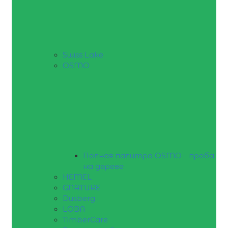
Swiss Lake
OSMO
Полная палитра OSMO - проба
на дереве
HEMEL
GNATURE
Dusberg
LOBA
TimberCare