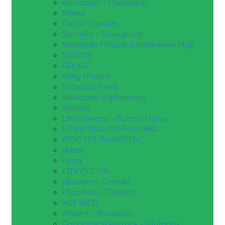
Ramsauer - Рамзауер
Reesa
Dulux - Luxium
Tikkurila - Тиккурила
Benjamin Moore-Бенджамин Мур
SAICOS
ADLER
Kelly Moore
Richard's Paint
Selectone (Селектон)
Sikkens
Little Greene - Литтл Грин
LINNIMAX-ЛИННИМАКС
PINOTEX-ПИНОТЕКС
Adesiv
Certa
FINNCOLOR
Церезит (Ceresit)
Marshall - Maestro
VGT (ВГТ)
Vincent - Винсент
Danogips Sheetrock - Шитрок