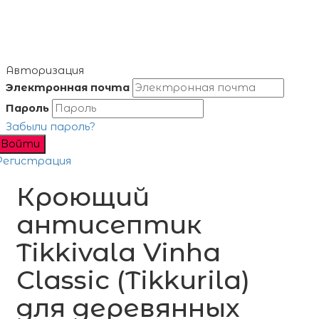
Авторизация
Электронная почта
Пароль
Забыли пароль?
Войти
Регистрация
Кроющий
антисептик
Tikkivala Vinha
Classic (Tikkurila)
для деревянных