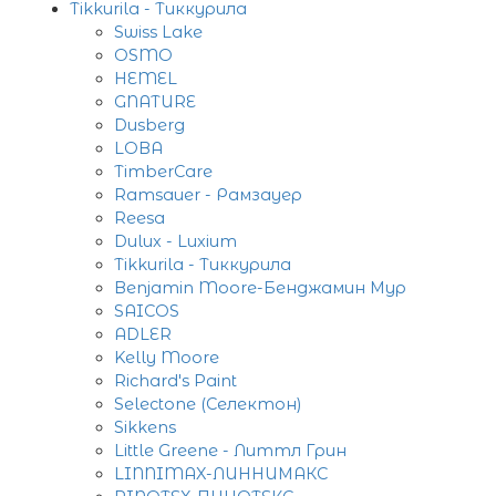
Tikkurila - Тиккурила
Swiss Lake
OSMO
HEMEL
GNATURE
Dusberg
LOBA
TimberCare
Ramsauer - Рамзауер
Reesa
Dulux - Luxium
Tikkurila - Тиккурила
Benjamin Moore-Бенджамин Мур
SAICOS
ADLER
Kelly Moore
Richard's Paint
Selectone (Селектон)
Sikkens
Little Greene - Литтл Грин
LINNIMAX-ЛИННИМАКС