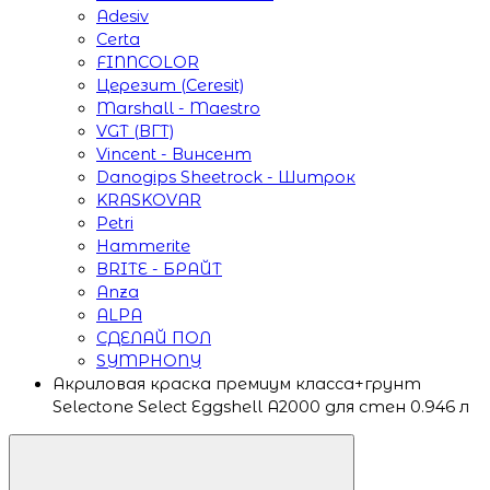
Adesiv
Certa
FINNCOLOR
Церезит (Ceresit)
Marshall - Maestro
VGT (ВГТ)
Vincent - Винсент
Danogips Sheetrock - Шитрок
KRASKOVAR
Petri
Hammerite
BRITE - БРАЙТ
Anza
ALPA
СДЕЛАЙ ПОЛ
SYMPHONY
Акриловая краска премиум класса+грунт
Selectone Select Eggshell A2000 для стен 0.946 л