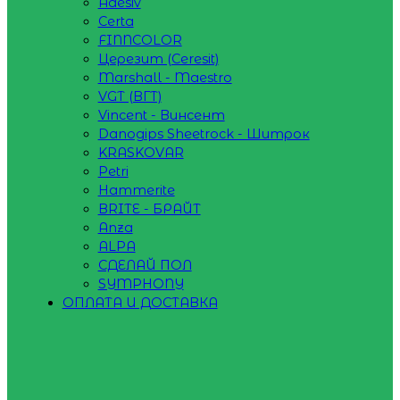
Adesiv
Certa
FINNCOLOR
Церезит (Ceresit)
Marshall - Maestro
VGT (ВГТ)
Vincent - Винсент
Danogips Sheetrock - Шитрок
KRASKOVAR
Petri
Hammerite
BRITE - БРАЙТ
Anza
ALPA
СДЕЛАЙ ПОЛ
SYMPHONY
ОПЛАТА И ДОСТАВКА