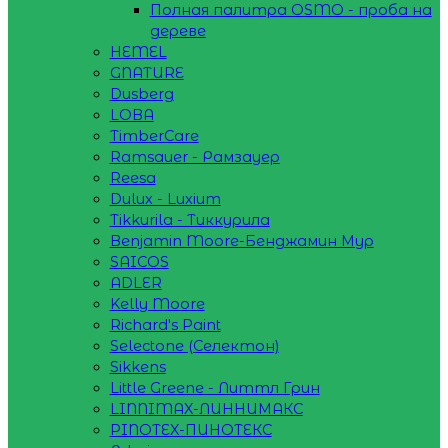
Полная палитра OSMO - проба на
дереве
HEMEL
GNATURE
Dusberg
LOBA
TimberCare
Ramsauer - Рамзауер
Reesa
Dulux - Luxium
Tikkurila - Тиккурила
Benjamin Moore-Бенджамин Мур
SAICOS
ADLER
Kelly Moore
Richard's Paint
Selectone (Селектон)
Sikkens
Little Greene - Литтл Грин
LINNIMAX-ЛИННИМАКС
PINOTEX-ПИНОТЕКС