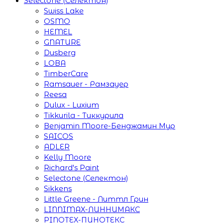
Selectone (Селектон)
Swiss Lake
OSMO
HEMEL
GNATURE
Dusberg
LOBA
TimberCare
Ramsauer - Рамзауер
Reesa
Dulux - Luxium
Tikkurila - Тиккурила
Benjamin Moore-Бенджамин Мур
SAICOS
ADLER
Kelly Moore
Richard's Paint
Selectone (Селектон)
Sikkens
Little Greene - Литтл Грин
LINNIMAX-ЛИННИМАКС
PINOTEX-ПИНОТЕКС