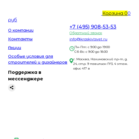
Корзина
0
0
руб
+7 (495) 908-53-53
О компании
Обратный звонок
Контакты
info@kraskivtsvet.ru
Акции
Пн-Пт: с 9:00 до 19:00
Сб-Вс: с 9:00 до 18:00
Особые условия для
г. Москва, Нахимовский пр-т, д.
строителей и дизайнеров
24, стр. 9 павильон №3, 4 этаж.
офис 417 в
Поддержка в
мессенджере