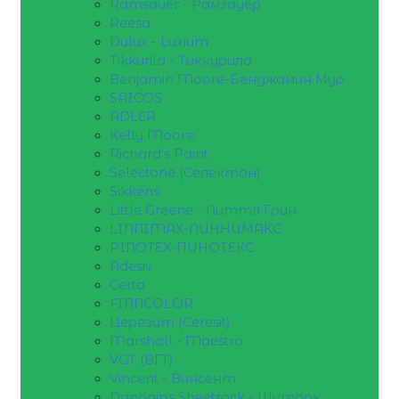
Ramsauer - Рамзауер
Reesa
Dulux - Luxium
Tikkurila - Тиккурила
Benjamin Moore-Бенджамин Мур
SAICOS
ADLER
Kelly Moore
Richard's Paint
Selectone (Селектон)
Sikkens
Little Greene - Литтл Грин
LINNIMAX-ЛИННИМАКС
PINOTEX-ПИНОТЕКС
Adesiv
Certa
FINNCOLOR
Церезит (Ceresit)
Marshall - Maestro
VGT (ВГТ)
Vincent - Винсент
Danogips Sheetrock - Шитрок