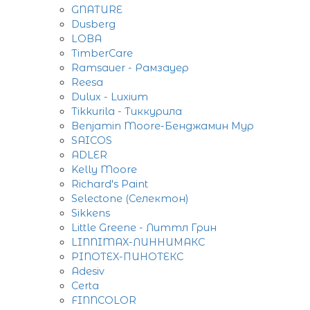
GNATURE
Dusberg
LOBA
TimberCare
Ramsauer - Рамзауер
Reesa
Dulux - Luxium
Tikkurila - Тиккурила
Benjamin Moore-Бенджамин Мур
SAICOS
ADLER
Kelly Moore
Richard's Paint
Selectone (Селектон)
Sikkens
Little Greene - Литтл Грин
LINNIMAX-ЛИННИМАКС
PINOTEX-ПИНОТЕКС
Adesiv
Certa
FINNCOLOR