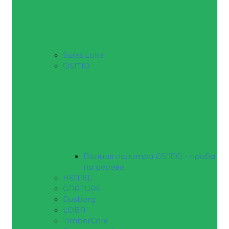
Swiss Lake
OSMO
Полная палитра OSMO - проба
на дереве
HEMEL
GNATURE
Dusberg
LOBA
TimberCare