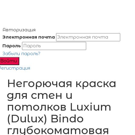
Авторизация
Электронная почта
Пароль
Забыли пароль?
Войти
Регистрация
Негорючая краска
для стен и
потолков Luxium
(Dulux) Bindo
глубокоматовая