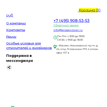
Корзина
0
0
руб
+7 (495) 908-53-53
О компании
Обратный звонок
Контакты
info@kraskivtsvet.ru
Акции
Пн-Пт: с 9:00 до 19:00
Сб-Вс: с 9:00 до 18:00
Особые условия для
г. Москва, Нахимовский пр-т, д.
строителей и дизайнеров
24, стр. 9 павильон №3, 4 этаж.
офис 417 в
Поддержка в
мессенджере