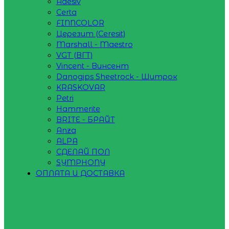
Adesiv
Certa
FINNCOLOR
Церезит (Ceresit)
Marshall - Maestro
VGT (ВГТ)
Vincent - Винсент
Danogips Sheetrock - Шитрок
KRASKOVAR
Petri
Hammerite
BRITE - БРАЙТ
Anza
ALPA
СДЕЛАЙ ПОЛ
SYMPHONY
ОПЛАТА И ДОСТАВКА