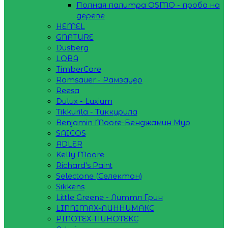
Полная палитра OSMO - проба на
дереве
HEMEL
GNATURE
Dusberg
LOBA
TimberCare
Ramsauer - Рамзауер
Reesa
Dulux - Luxium
Tikkurila - Тиккурила
Benjamin Moore-Бенджамин Мур
SAICOS
ADLER
Kelly Moore
Richard's Paint
Selectone (Селектон)
Sikkens
Little Greene - Литтл Грин
LINNIMAX-ЛИННИМАКС
PINOTEX-ПИНОТЕКС