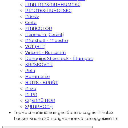
LINNIMAX-ЛИННИМАКС
PINOTEX-ПИНОТЕКС
Adesiv
Certa
FINNCOLOR
Церезит (Ceresit)
Marshall - Maestro
VGT (ВГТ)
Vincent - Винсент
Danogips Sheetrock - Шитрок
KRASKOVAR
Petri
Hammerite
BRITE - БРАЙТ
Anza
ALPA
СДЕЛАЙ ПОЛ
SYMPHONY
Термостойкий лак для бани и сауны Pinotex
Lacker Sauna 20 полуматовый колеруемый 1 л