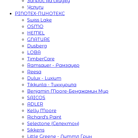
Запрос на скидку
Услуги
PINOTEX-ПИНОТЕКС
Swiss Lake
OSMO
HEMEL
GNATURE
Dusberg
LOBA
TimberCare
Ramsauer - Рамзауер
Reesa
Dulux - Luxium
Tikkurila - Тиккурила
Benjamin Moore-Бенджамин Мур
SAICOS
ADLER
Kelly Moore
Richard's Paint
Selectone (Селектон)
Sikkens
Little Greene - Литтл Грин