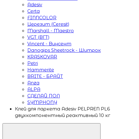
Adesiv
Certa
FINNCOLOR
Церезит (Ceresit)
Marshall - Maestro
VGT (ВГТ)
Vincent - Винсент
Danogips Sheetrock - Шитрок
KRASKOVAR
Petri
Hammerite
BRITE - БРАЙТ
Anza
ALPA
СДЕЛАЙ ПОЛ
SYMPHONY
Клей для паркета Adesiv PELPREN PL6
двухкомпонентный реактивный 10 кг