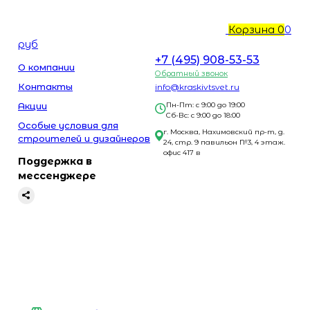
Корзина
0
0
руб
+7 (495) 908-53-53
О компании
Обратный звонок
Контакты
info@kraskivtsvet.ru
Акции
Пн-Пт: с 9:00 до 19:00
Сб-Вс: с 9:00 до 18:00
Особые условия для
г. Москва, Нахимовский пр-т, д.
строителей и дизайнеров
24, стр. 9 павильон №3, 4 этаж.
офис 417 в
Поддержка в
мессенджере