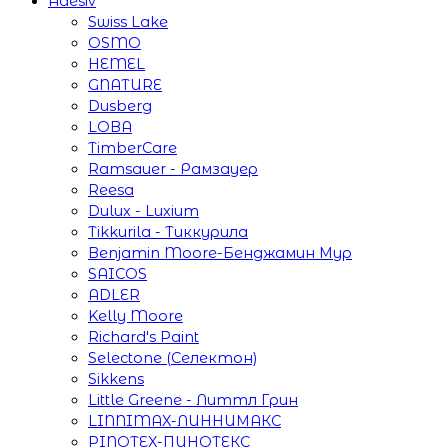
Adesiv
Swiss Lake
OSMO
HEMEL
GNATURE
Dusberg
LOBA
TimberCare
Ramsauer - Рамзауер
Reesa
Dulux - Luxium
Tikkurila - Тиккурила
Benjamin Moore-Бенджамин Мур
SAICOS
ADLER
Kelly Moore
Richard's Paint
Selectone (Селектон)
Sikkens
Little Greene - Литтл Грин
LINNIMAX-ЛИННИМАКС
PINOTEX-ПИНОТЕКС