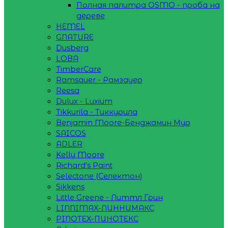
Полная палитра OSMO - проба на
дереве
HEMEL
GNATURE
Dusberg
LOBA
TimberCare
Ramsauer - Рамзауер
Reesa
Dulux - Luxium
Tikkurila - Тиккурила
Benjamin Moore-Бенджамин Мур
SAICOS
ADLER
Kelly Moore
Richard's Paint
Selectone (Селектон)
Sikkens
Little Greene - Литтл Грин
LINNIMAX-ЛИННИМАКС
PINOTEX-ПИНОТЕКС