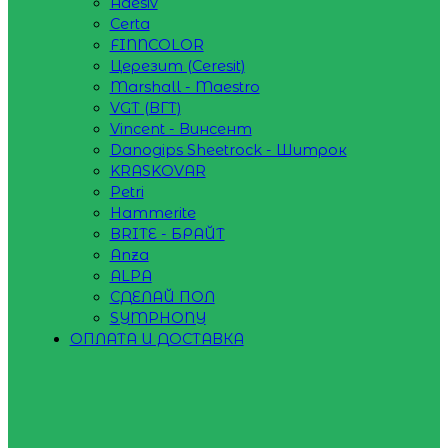
Adesiv
Certa
FINNCOLOR
Церезит (Ceresit)
Marshall - Maestro
VGT (ВГТ)
Vincent - Винсент
Danogips Sheetrock - Шитрок
KRASKOVAR
Petri
Hammerite
BRITE - БРАЙТ
Anza
ALPA
СДЕЛАЙ ПОЛ
SYMPHONY
ОПЛАТА И ДОСТАВКА