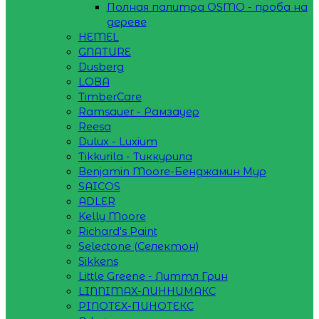
Полная палитра OSMO - проба на
дереве
HEMEL
GNATURE
Dusberg
LOBA
TimberCare
Ramsauer - Рамзауер
Reesa
Dulux - Luxium
Tikkurila - Тиккурила
Benjamin Moore-Бенджамин Мур
SAICOS
ADLER
Kelly Moore
Richard's Paint
Selectone (Селектон)
Sikkens
Little Greene - Литтл Грин
LINNIMAX-ЛИННИМАКС
PINOTEX-ПИНОТЕКС