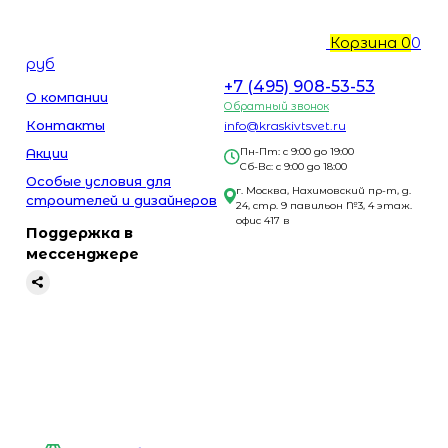
Корзина
0
0
руб
+7 (495) 908-53-53
О компании
Обратный звонок
Контакты
info@kraskivtsvet.ru
Акции
Пн-Пт: с 9:00 до 19:00
Сб-Вс: с 9:00 до 18:00
Особые условия для
г. Москва, Нахимовский пр-т, д.
строителей и дизайнеров
24, стр. 9 павильон №3, 4 этаж.
офис 417 в
Поддержка в
мессенджере