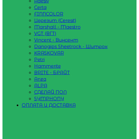
Adesiv
Certa
FINNCOLOR
Церезит (Ceresit)
Marshall - Maestro
VGT (ВГТ)
Vincent - Винсент
Danogips Sheetrock - Шитрок
KRASKOVAR
Petri
Hammerite
BRITE - БРАЙТ
Anza
ALPA
СДЕЛАЙ ПОЛ
SYMPHONY
ОПЛАТА И ДОСТАВКА