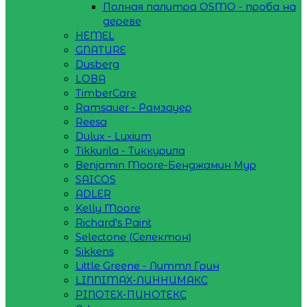
Полная палитра OSMO - проба на
дереве
HEMEL
GNATURE
Dusberg
LOBA
TimberCare
Ramsauer - Рамзауер
Reesa
Dulux - Luxium
Tikkurila - Тиккурила
Benjamin Moore-Бенджамин Мур
SAICOS
ADLER
Kelly Moore
Richard's Paint
Selectone (Селектон)
Sikkens
Little Greene - Литтл Грин
LINNIMAX-ЛИННИМАКС
PINOTEX-ПИНОТЕКС