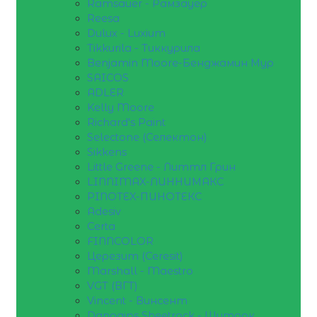
Ramsauer - Рамзауер
Reesa
Dulux - Luxium
Tikkurila - Тиккурила
Benjamin Moore-Бенджамин Мур
SAICOS
ADLER
Kelly Moore
Richard's Paint
Selectone (Селектон)
Sikkens
Little Greene - Литтл Грин
LINNIMAX-ЛИННИМАКС
PINOTEX-ПИНОТЕКС
Adesiv
Certa
FINNCOLOR
Церезит (Ceresit)
Marshall - Maestro
VGT (ВГТ)
Vincent - Винсент
Danogips Sheetrock - Шитрок