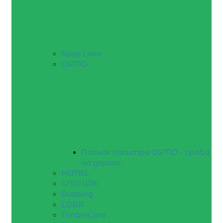
Swiss Lake
OSMO
Полная палитра OSMO - проба
на дереве
HEMEL
GNATURE
Dusberg
LOBA
TimberCare