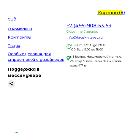
Корзина
0
0
руб
+7 (495) 908-53-53
О компании
Обратный звонок
Контакты
info@kraskivtsvet.ru
Акции
Пн-Пт: с 9:00 до 19:00
Сб-Вс: с 9:00 до 18:00
Особые условия для
г. Москва, Нахимовский пр-т, д.
строителей и дизайнеров
24, стр. 9 павильон №3, 4 этаж.
офис 417 в
Поддержка в
мессенджере