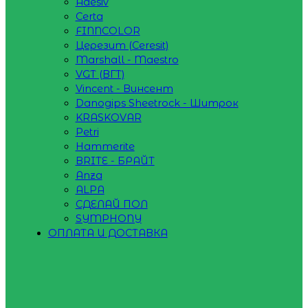
Adesiv
Certa
FINNCOLOR
Церезит (Ceresit)
Marshall - Maestro
VGT (ВГТ)
Vincent - Винсент
Danogips Sheetrock - Шитрок
KRASKOVAR
Petri
Hammerite
BRITE - БРАЙТ
Anza
ALPA
СДЕЛАЙ ПОЛ
SYMPHONY
ОПЛАТА И ДОСТАВКА