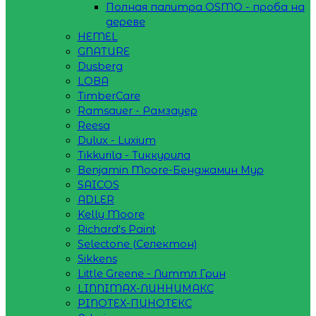
Полная палитра OSMO - проба на
дереве
HEMEL
GNATURE
Dusberg
LOBA
TimberCare
Ramsauer - Рамзауер
Reesa
Dulux - Luxium
Tikkurila - Тиккурила
Benjamin Moore-Бенджамин Мур
SAICOS
ADLER
Kelly Moore
Richard's Paint
Selectone (Селектон)
Sikkens
Little Greene - Литтл Грин
LINNIMAX-ЛИННИМАКС
PINOTEX-ПИНОТЕКС