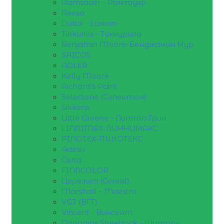
Ramsauer - Рамзауер
Reesa
Dulux - Luxium
Tikkurila - Тиккурила
Benjamin Moore-Бенджамин Мур
SAICOS
ADLER
Kelly Moore
Richard's Paint
Selectone (Селектон)
Sikkens
Little Greene - Литтл Грин
LINNIMAX-ЛИННИМАКС
PINOTEX-ПИНОТЕКС
Adesiv
Certa
FINNCOLOR
Церезит (Ceresit)
Marshall - Maestro
VGT (ВГТ)
Vincent - Винсент
Danogips Sheetrock - Шитрок