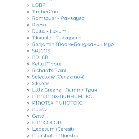
LOBA
TimberCare
Ramsauer - Рамзауер
Reesa
Dulux - Luxium
Tikkurila - Тиккурила
Benjamin Moore-Бенджамин Мур
SAICOS
ADLER
Kelly Moore
Richard's Paint
Selectone (Селектон)
Sikkens
Little Greene - Литтл Грин
LINNIMAX-ЛИННИМАКС
PINOTEX-ПИНОТЕКС
Adesiv
Certa
FINNCOLOR
Церезит (Ceresit)
Marshall - Maestro