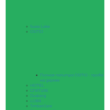
Swiss Lake
OSMO
Полная палитра OSMO - проба
на дереве
HEMEL
GNATURE
Dusberg
LOBA
TimberCare