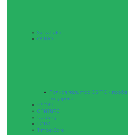
Swiss Lake
OSMO
Полная палитра OSMO - проба
на дереве
HEMEL
GNATURE
Dusberg
LOBA
TimberCare