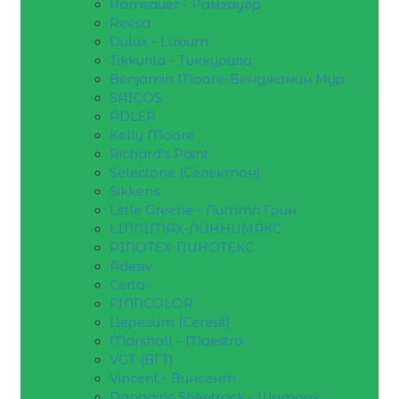
Ramsauer - Рамзауер
Reesa
Dulux - Luxium
Tikkurila - Тиккурила
Benjamin Moore-Бенджамин Мур
SAICOS
ADLER
Kelly Moore
Richard's Paint
Selectone (Селектон)
Sikkens
Little Greene - Литтл Грин
LINNIMAX-ЛИННИМАКС
PINOTEX-ПИНОТЕКС
Adesiv
Certa
FINNCOLOR
Церезит (Ceresit)
Marshall - Maestro
VGT (ВГТ)
Vincent - Винсент
Danogips Sheetrock - Шитрок