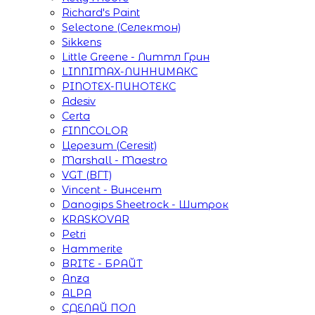
Richard's Paint
Selectone (Селектон)
Sikkens
Little Greene - Литтл Грин
LINNIMAX-ЛИННИМАКС
PINOTEX-ПИНОТЕКС
Adesiv
Certa
FINNCOLOR
Церезит (Ceresit)
Marshall - Maestro
VGT (ВГТ)
Vincent - Винсент
Danogips Sheetrock - Шитрок
KRASKOVAR
Petri
Hammerite
BRITE - БРАЙТ
Anza
ALPA
СДЕЛАЙ ПОЛ