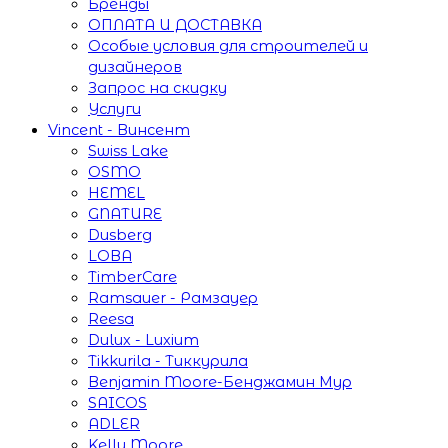
Бренды
ОПЛАТА И ДОСТАВКА
Особые условия для строителей и
дизайнеров
Запрос на скидку
Услуги
Vincent - Винсент
Swiss Lake
OSMO
HEMEL
GNATURE
Dusberg
LOBA
TimberCare
Ramsauer - Рамзауер
Reesa
Dulux - Luxium
Tikkurila - Тиккурила
Benjamin Moore-Бенджамин Мур
SAICOS
ADLER
Kelly Moore