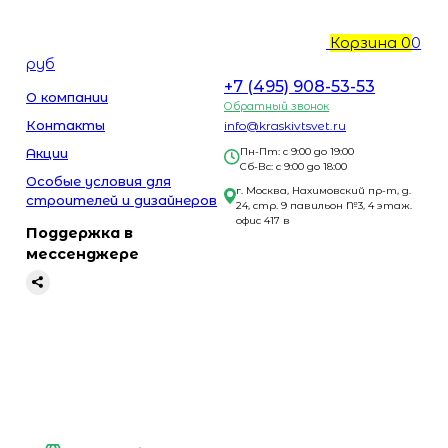
Корзина
0
0
руб
+7 (495) 908-53-53
О компании
Обратный звонок
Контакты
info@kraskivtsvet.ru
Акции
Пн-Пт: с 9:00 до 19:00
Сб-Вс: с 9:00 до 18:00
Особые условия для
г. Москва, Нахимовский пр-т, д.
строителей и дизайнеров
24, стр. 9 павильон №3, 4 этаж.
офис 417 в
Поддержка в
мессенджере