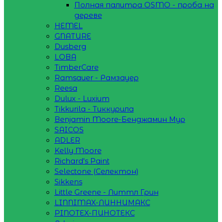
Полная палитра OSMO - проба на
дереве
HEMEL
GNATURE
Dusberg
LOBA
TimberCare
Ramsauer - Рамзауер
Reesa
Dulux - Luxium
Tikkurila - Тиккурила
Benjamin Moore-Бенджамин Мур
SAICOS
ADLER
Kelly Moore
Richard's Paint
Selectone (Селектон)
Sikkens
Little Greene - Литтл Грин
LINNIMAX-ЛИННИМАКС
PINOTEX-ПИНОТЕКС