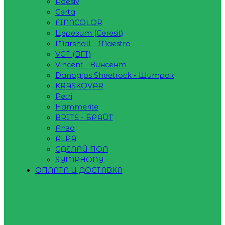
Adesiv
Certa
FINNCOLOR
Церезит (Ceresit)
Marshall - Maestro
VGT (ВГТ)
Vincent - Винсент
Danogips Sheetrock - Шитрок
KRASKOVAR
Petri
Hammerite
BRITE - БРАЙТ
Anza
ALPA
СДЕЛАЙ ПОЛ
SYMPHONY
ОПЛАТА И ДОСТАВКА