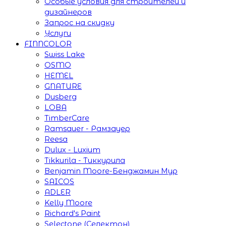
Особые условия для строителей и
дизайнеров
Запрос на скидку
Услуги
FINNCOLOR
Swiss Lake
OSMO
HEMEL
GNATURE
Dusberg
LOBA
TimberCare
Ramsauer - Рамзауер
Reesa
Dulux - Luxium
Tikkurila - Тиккурила
Benjamin Moore-Бенджамин Мур
SAICOS
ADLER
Kelly Moore
Richard's Paint
Selectone (Селектон)