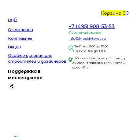
Корзина
0
0
руб
+7 (495) 908-53-53
О компании
Обратный звонок
Контакты
info@kraskivtsvet.ru
Акции
Пн-Пт: с 9:00 до 19:00
Сб-Вс: с 9:00 до 18:00
Особые условия для
г. Москва, Нахимовский пр-т, д.
строителей и дизайнеров
24, стр. 9 павильон №3, 4 этаж.
офис 417 в
Поддержка в
мессенджере