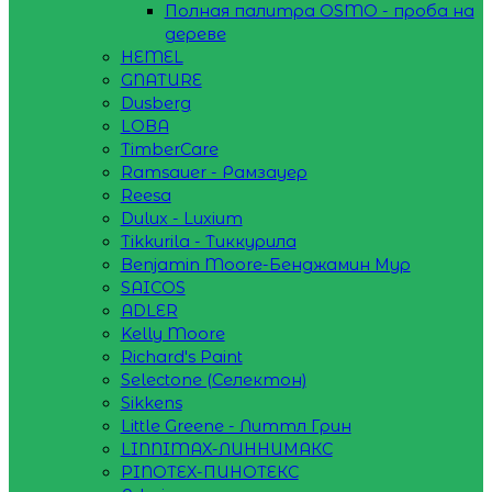
Полная палитра OSMO - проба на
дереве
HEMEL
GNATURE
Dusberg
LOBA
TimberCare
Ramsauer - Рамзауер
Reesa
Dulux - Luxium
Tikkurila - Тиккурила
Benjamin Moore-Бенджамин Мур
SAICOS
ADLER
Kelly Moore
Richard's Paint
Selectone (Селектон)
Sikkens
Little Greene - Литтл Грин
LINNIMAX-ЛИННИМАКС
PINOTEX-ПИНОТЕКС