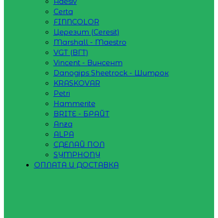
Adesiv
Certa
FINNCOLOR
Церезит (Ceresit)
Marshall - Maestro
VGT (ВГТ)
Vincent - Винсент
Danogips Sheetrock - Шитрок
KRASKOVAR
Petri
Hammerite
BRITE - БРАЙТ
Anza
ALPA
СДЕЛАЙ ПОЛ
SYMPHONY
ОПЛАТА И ДОСТАВКА