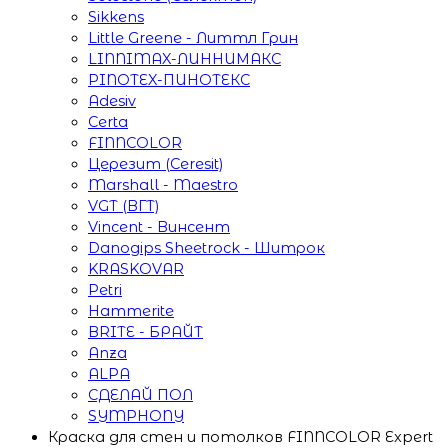
Sikkens
Little Greene - Литтл Грин
LINNIMAX-ЛИННИМАКС
PINOTEX-ПИНОТЕКС
Adesiv
Certa
FINNCOLOR
Церезит (Ceresit)
Marshall - Maestro
VGT (ВГТ)
Vincent - Винсент
Danogips Sheetrock - Шитрок
KRASKOVAR
Petri
Hammerite
BRITE - БРАЙТ
Anza
ALPA
СДЕЛАЙ ПОЛ
SYMPHONY
Краска для стен и потолков FINNCOLOR Expert