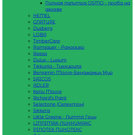
Полная палитра OSMO - проба на
дереве
HEMEL
GNATURE
Dusberg
LOBA
TimberCare
Ramsauer - Рамзауер
Reesa
Dulux - Luxium
Tikkurila - Тиккурила
Benjamin Moore-Бенджамин Мур
SAICOS
ADLER
Kelly Moore
Richard's Paint
Selectone (Селектон)
Sikkens
Little Greene - Литтл Грин
LINNIMAX-ЛИННИМАКС
PINOTEX-ПИНОТЕКС