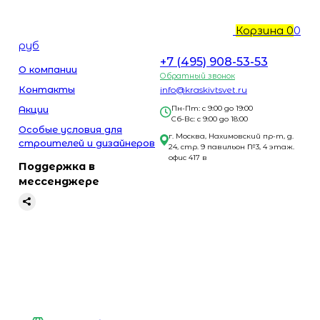
Корзина
0
0
руб
+7 (495) 908-53-53
О компании
Обратный звонок
Контакты
info@kraskivtsvet.ru
Акции
Пн-Пт: с 9:00 до 19:00
Сб-Вс: с 9:00 до 18:00
Особые условия для
г. Москва, Нахимовский пр-т, д.
строителей и дизайнеров
24, стр. 9 павильон №3, 4 этаж.
офис 417 в
Поддержка в
мессенджере