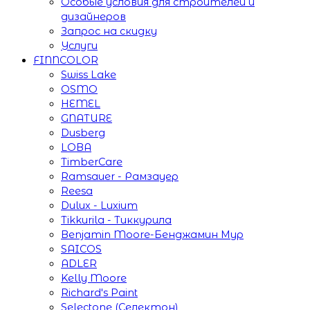
Особые условия для строителей и
дизайнеров
Запрос на скидку
Услуги
FINNCOLOR
Swiss Lake
OSMO
HEMEL
GNATURE
Dusberg
LOBA
TimberCare
Ramsauer - Рамзауер
Reesa
Dulux - Luxium
Tikkurila - Тиккурила
Benjamin Moore-Бенджамин Мур
SAICOS
ADLER
Kelly Moore
Richard's Paint
Selectone (Селектон)