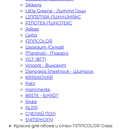
Sikkens
Little Greene - Литтл Грин
LINNIMAX-ЛИННИМАКС
PINOTEX-ПИНОТЕКС
Adesiv
Certa
FINNCOLOR
Церезит (Ceresit)
Marshall - Maestro
VGT (ВГТ)
Vincent - Винсент
Danogips Sheetrock - Шитрок
KRASKOVAR
Petri
Hammerite
BRITE - БРАЙТ
Anza
ALPA
СДЕЛАЙ ПОЛ
SYMPHONY
Краска для обоев и стен FINNCOLOR Oasis