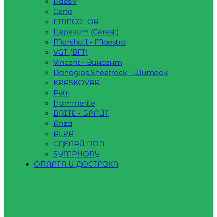
Adesiv
Certa
FINNCOLOR
Церезит (Ceresit)
Marshall - Maestro
VGT (ВГТ)
Vincent - Винсент
Danogips Sheetrock - Шитрок
KRASKOVAR
Petri
Hammerite
BRITE - БРАЙТ
Anza
ALPA
СДЕЛАЙ ПОЛ
SYMPHONY
ОПЛАТА И ДОСТАВКА