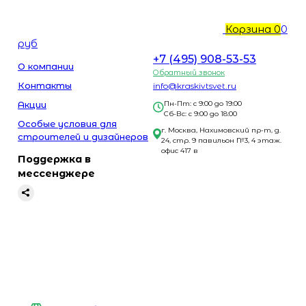
Корзина
0
0
руб
+7 (495) 908-53-53
О компании
Обратный звонок
Контакты
info@kraskivtsvet.ru
Акции
Пн-Пт: с 9:00 до 19:00
Сб-Вс: с 9:00 до 18:00
Особые условия для
г. Москва, Нахимовский пр-т, д.
строителей и дизайнеров
24, стр. 9 павильон №3, 4 этаж.
офис 417 в
Поддержка в
мессенджере