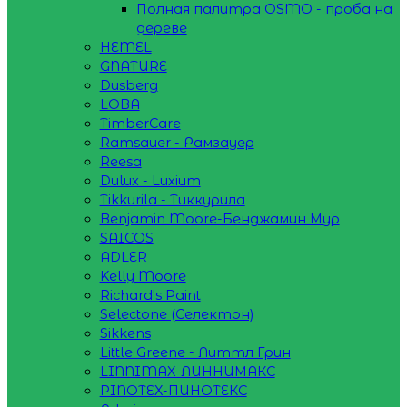
Полная палитра OSMO - проба на
дереве
HEMEL
GNATURE
Dusberg
LOBA
TimberCare
Ramsauer - Рамзауер
Reesa
Dulux - Luxium
Tikkurila - Тиккурила
Benjamin Moore-Бенджамин Мур
SAICOS
ADLER
Kelly Moore
Richard's Paint
Selectone (Селектон)
Sikkens
Little Greene - Литтл Грин
LINNIMAX-ЛИННИМАКС
PINOTEX-ПИНОТЕКС