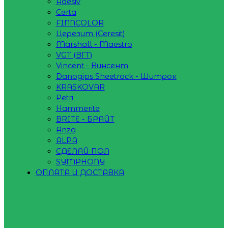
Adesiv
Certa
FINNCOLOR
Церезит (Ceresit)
Marshall - Maestro
VGT (ВГТ)
Vincent - Винсент
Danogips Sheetrock - Шитрок
KRASKOVAR
Petri
Hammerite
BRITE - БРАЙТ
Anza
ALPA
СДЕЛАЙ ПОЛ
SYMPHONY
ОПЛАТА И ДОСТАВКА