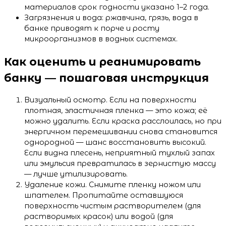
материалов срок годности указано 1–2 года.
Загрязнения и вода: ржавчина, грязь, вода в
банке приводят к порче и росту
микроорганизмов в водных системах.
Как оценить и реанимировать
банку — пошаговая инструкция
Визуальный осмотр. Если на поверхности
плотная, эластичная пленка — это кожа; её
можно удалить. Если краска расслоилась, но при
энергичном перемешивании снова становится
однородной — шанс восстановить высокий.
Если видна плесень, неприятный тухлый запах
или эмульсия превратилась в зернистую массу
— лучше утилизировать.
Удаление кожи. Снимите пленку ножом или
шпателем. Пропитайте оставшуюся
поверхность чистым растворителем (для
растворимых красок) или водой (для