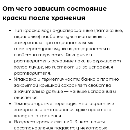
От чего зависит состояние
краски после хранения
Тип краски: водно-дисперсионные (латексные,
акриловые) наиболее чувствительны к
замерзанию; при отрицательных
температурах эмульсия разрушается и
свойства теряются. Алкидные и
растворитель-основные лаки выдерживают
холод лучше, но густеют из-за испарения
растворителя.
Упаковка и герметичность: банка с плотно
закрытой крышкой сохраняет свойства
значительно дольше — меньше испарения и
окисления.
Температурные перепады: многократные
заморозки и оттаивания хуже простого
холодного хранения.
Возраст краски: свыше 2–3 лет шансы
восстановления падают; у некоторых