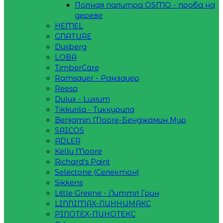
Полная палитра OSMO - проба на
дереве
HEMEL
GNATURE
Dusberg
LOBA
TimberCare
Ramsauer - Рамзауер
Reesa
Dulux - Luxium
Tikkurila - Тиккурила
Benjamin Moore-Бенджамин Мур
SAICOS
ADLER
Kelly Moore
Richard's Paint
Selectone (Селектон)
Sikkens
Little Greene - Литтл Грин
LINNIMAX-ЛИННИМАКС
PINOTEX-ПИНОТЕКС