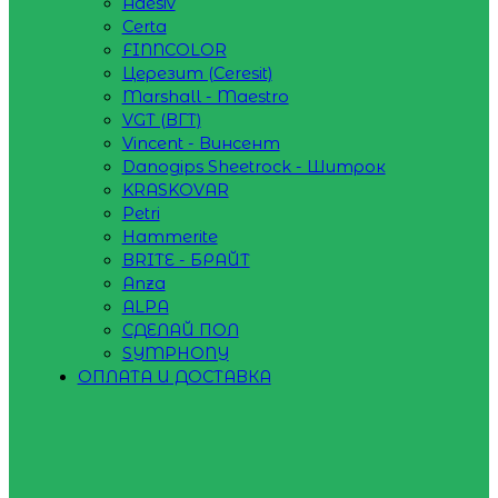
Adesiv
Certa
FINNCOLOR
Церезит (Ceresit)
Marshall - Maestro
VGT (ВГТ)
Vincent - Винсент
Danogips Sheetrock - Шитрок
KRASKOVAR
Petri
Hammerite
BRITE - БРАЙТ
Anza
ALPA
СДЕЛАЙ ПОЛ
SYMPHONY
ОПЛАТА И ДОСТАВКА