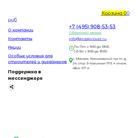
Корзина
0
0
руб
+7 (495) 908-53-53
О компании
Обратный звонок
Контакты
info@kraskivtsvet.ru
Акции
Пн-Пт: с 9:00 до 19:00
Сб-Вс: с 9:00 до 18:00
Особые условия для
г. Москва, Нахимовский пр-т, д.
строителей и дизайнеров
24, стр. 9 павильон №3, 4 этаж.
офис 417 в
Поддержка в
мессенджере