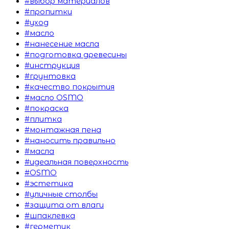
#выбор материалов
#пропитки
#уход
#масло
#нанесение масла
#подготовка древесины
#инструкция
#грунтовка
#качество покрытия
#масло OSMO
#покраска
#плитка
#монтажная пена
#наносить правильно
#масла
#идеальная поверхность
#OSMO
#эстетика
#уличные столбы
#защита от влаги
#шпаклевка
#герметик