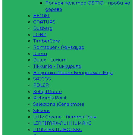
Полная палитра OSMO - проба на
дереве
HEMEL
GNATURE
Dusberg
LOBA
TimberCare
Ramsauer - Рамзауер
Reesa
Dulux - Luxium
Tikkurila - Тиккурила
Benjamin Moore-Бенджамин Мур
SAICOS
ADLER
Kelly Moore
Richard's Paint
Selectone (Селектон)
Sikkens
Little Greene - Литтл Грин
LINNIMAX-ЛИННИМАКС
PINOTEX-ПИНОТЕКС