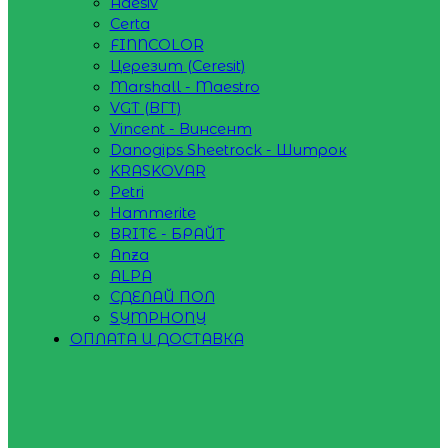
Adesiv
Certa
FINNCOLOR
Церезит (Ceresit)
Marshall - Maestro
VGT (ВГТ)
Vincent - Винсент
Danogips Sheetrock - Шитрок
KRASKOVAR
Petri
Hammerite
BRITE - БРАЙТ
Anza
ALPA
СДЕЛАЙ ПОЛ
SYMPHONY
ОПЛАТА И ДОСТАВКА