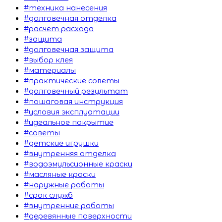
#техника нанесения
#долговечная отделка
#расчёт расхода
#защита
#долговечная защита
#выбор клея
#материалы
#практические советы
#долговечный результат
#пошаговая инструкция
#условия эксплуатации
#идеальное покрытие
#советы
#детские игрушки
#внутренняя отделка
#водоэмульсионные краски
#масляные краски
#наружные работы
#срок служб
#внутренние работы
#деревянные поверхности