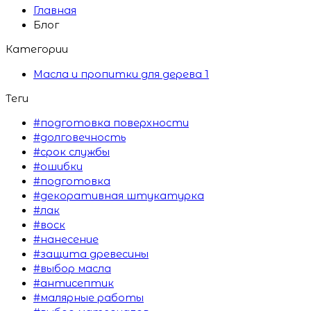
Главная
Блог
Категории
Масла и пропитки для дерева
1
Теги
#подготовка поверхности
#долговечность
#срок службы
#ошибки
#подготовка
#декоративная штукатурка
#лак
#воск
#нанесение
#защита древесины
#выбор масла
#антисептик
#малярные работы