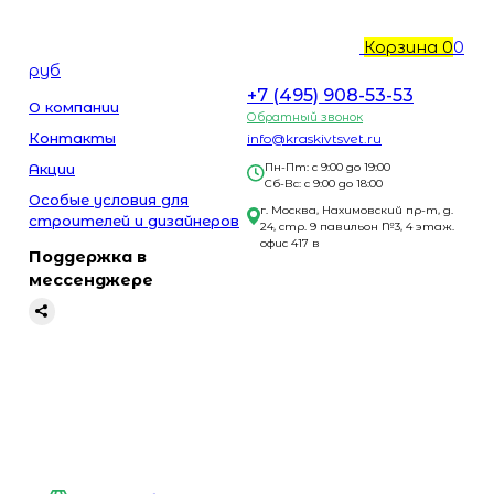
Корзина
0
0
руб
+7 (495) 908-53-53
О компании
Обратный звонок
Контакты
info@kraskivtsvet.ru
Акции
Пн-Пт: с 9:00 до 19:00
Сб-Вс: с 9:00 до 18:00
Особые условия для
г. Москва, Нахимовский пр-т, д.
строителей и дизайнеров
24, стр. 9 павильон №3, 4 этаж.
офис 417 в
Поддержка в
мессенджере