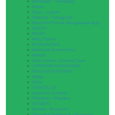
Ramsauer - Рамзауер
Reesa
Dulux - Luxium
Tikkurila - Тиккурила
Benjamin Moore-Бенджамин Мур
SAICOS
ADLER
Kelly Moore
Richard's Paint
Selectone (Селектон)
Sikkens
Little Greene - Литтл Грин
LINNIMAX-ЛИННИМАКС
PINOTEX-ПИНОТЕКС
Adesiv
Certa
FINNCOLOR
Церезит (Ceresit)
Marshall - Maestro
VGT (ВГТ)
Vincent - Винсент
Danogips Sheetrock - Шитрок