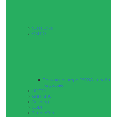
Swiss Lake
OSMO
Полная палитра OSMO - проба
на дереве
HEMEL
GNATURE
Dusberg
LOBA
TimberCare