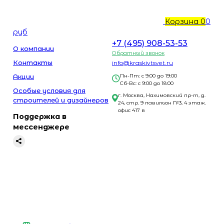
Корзина
0
0
руб
+7 (495) 908-53-53
О компании
Обратный звонок
Контакты
info@kraskivtsvet.ru
Акции
Пн-Пт: с 9:00 до 19:00
Сб-Вс: с 9:00 до 18:00
Особые условия для
г. Москва, Нахимовский пр-т, д.
строителей и дизайнеров
24, стр. 9 павильон №3, 4 этаж.
офис 417 в
Поддержка в
мессенджере