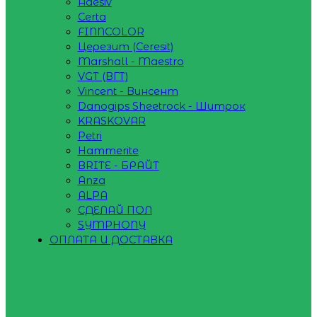
Adesiv
Certa
FINNCOLOR
Церезит (Ceresit)
Marshall - Maestro
VGT (ВГТ)
Vincent - Винсент
Danogips Sheetrock - Шитрок
KRASKOVAR
Petri
Hammerite
BRITE - БРАЙТ
Anza
ALPA
СДЕЛАЙ ПОЛ
SYMPHONY
ОПЛАТА И ДОСТАВКА