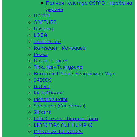
Полная палитра OSMO - проба на
дереве
HEMEL
GNATURE
Dusberg
LOBA
TimberCare
Ramsauer - Рамзауер
Reesa
Dulux - Luxium
Tikkurila - Тиккурила
Benjamin Moore-Бенджамин Мур
SAICOS
ADLER
Kelly Moore
Richard's Paint
Selectone (Селектон)
Sikkens
Little Greene - Литтл Грин
LINNIMAX-ЛИННИМАКС
PINOTEX-ПИНОТЕКС