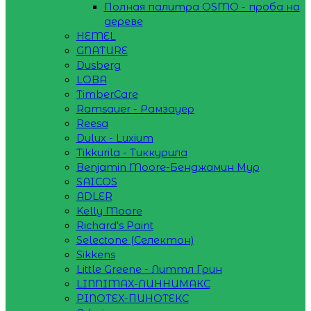
Полная палитра OSMO - проба на
дереве
HEMEL
GNATURE
Dusberg
LOBA
TimberCare
Ramsauer - Рамзауер
Reesa
Dulux - Luxium
Tikkurila - Тиккурила
Benjamin Moore-Бенджамин Мур
SAICOS
ADLER
Kelly Moore
Richard's Paint
Selectone (Селектон)
Sikkens
Little Greene - Литтл Грин
LINNIMAX-ЛИННИМАКС
PINOTEX-ПИНОТЕКС