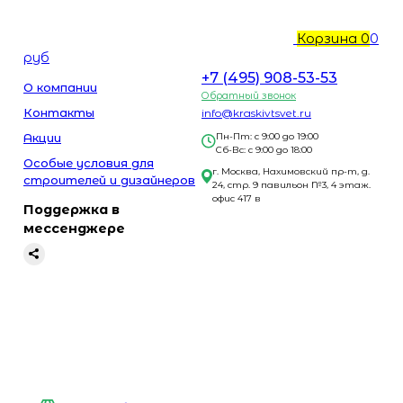
Корзина
0
0
руб
+7 (495) 908-53-53
О компании
Обратный звонок
Контакты
info@kraskivtsvet.ru
Акции
Пн-Пт: с 9:00 до 19:00
Сб-Вс: с 9:00 до 18:00
Особые условия для
г. Москва, Нахимовский пр-т, д.
строителей и дизайнеров
24, стр. 9 павильон №3, 4 этаж.
офис 417 в
Поддержка в
мессенджере