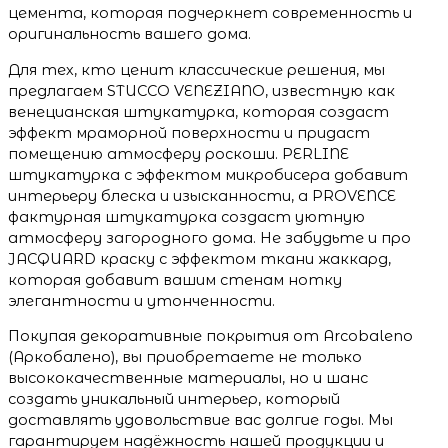
цемента, которая подчеркнет современность и
оригинальность вашего дома.
Для тех, кто ценит классические решения, мы
предлагаем STUCCO VENEZIANO, известную как
венецианская штукатурка, которая создаст
эффект мраморной поверхности и придаст
помещению атмосферу роскоши. PERLINE
штукатурка с эффектом микробисера добавит
интерьеру блеска и изысканности, а PROVENCE
фактурная штукатурка создаст уютную
атмосферу загородного дома. Не забудьте и про
JACQUARD краску с эффектом ткани жаккард,
которая добавит вашим стенам нотку
элегантности и утонченности.
Покупая декоративные покрытия от Arcobaleno
(Аркобалено), вы приобретаете не только
высококачественные материалы, но и шанс
создать уникальный интерьер, который
доставлять удовольствие вас долгие годы. Мы
гарантируем надёжность нашей продукции и