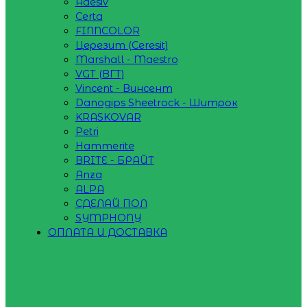
Adesiv
Certa
FINNCOLOR
Церезит (Ceresit)
Marshall - Maestro
VGT (ВГТ)
Vincent - Винсент
Danogips Sheetrock - Шитрок
KRASKOVAR
Petri
Hammerite
BRITE - БРАЙТ
Anza
ALPA
СДЕЛАЙ ПОЛ
SYMPHONY
ОПЛАТА И ДОСТАВКА