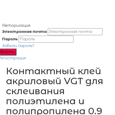
Авторизация
Электронная почта
Пароль
Забыли пароль?
Войти
Регистрация
Контактный клей
акриловый VGT для
склеивания
полиэтилена и
полипропилена 0.9