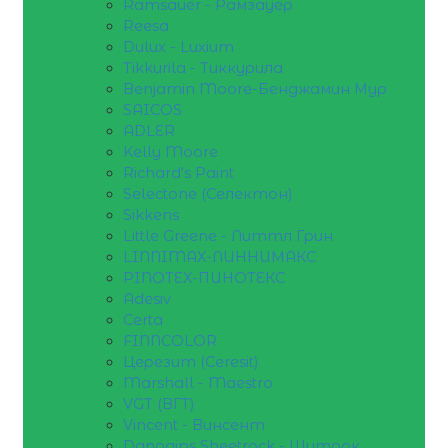
Ramsauer - Рамзауер
Reesa
Dulux - Luxium
Tikkurila - Тиккурила
Benjamin Moore-Бенджамин Мур
SAICOS
ADLER
Kelly Moore
Richard's Paint
Selectone (Селектон)
Sikkens
Little Greene - Литтл Грин
LINNIMAX-ЛИННИМАКС
PINOTEX-ПИНОТЕКС
Adesiv
Certa
FINNCOLOR
Церезит (Ceresit)
Marshall - Maestro
VGT (ВГТ)
Vincent - Винсент
Danogips Sheetrock - Шитрок