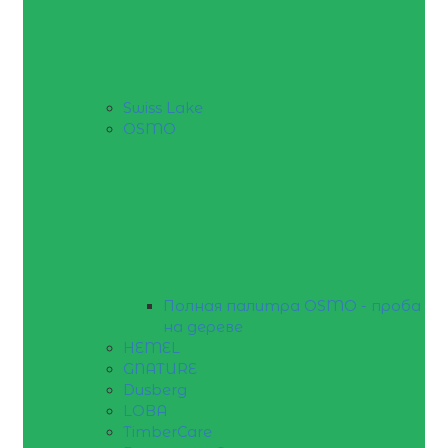
Swiss Lake
OSMO
Полная палитра OSMO - проба
на дереве
HEMEL
GNATURE
Dusberg
LOBA
TimberCare