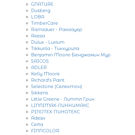
GNATURE
Dusberg
LOBA
TimberCare
Ramsauer - Рамзауер
Reesa
Dulux - Luxium
Tikkurila - Тиккурила
Benjamin Moore-Бенджамин Мур
SAICOS
ADLER
Kelly Moore
Richard's Paint
Selectone (Селектон)
Sikkens
Little Greene - Литтл Грин
LINNIMAX-ЛИННИМАКС
PINOTEX-ПИНОТЕКС
Adesiv
Certa
FINNCOLOR