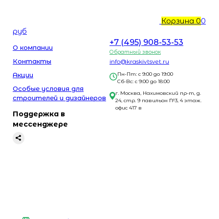
Корзина
0
0
руб
+7 (495) 908-53-53
О компании
Обратный звонок
Контакты
info@kraskivtsvet.ru
Акции
Пн-Пт: с 9:00 до 19:00
Сб-Вс: с 9:00 до 18:00
Особые условия для
г. Москва, Нахимовский пр-т, д.
строителей и дизайнеров
24, стр. 9 павильон №3, 4 этаж.
офис 417 в
Поддержка в
мессенджере