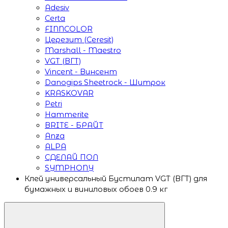
Adesiv
Certa
FINNCOLOR
Церезит (Ceresit)
Marshall - Maestro
VGT (ВГТ)
Vincent - Винсент
Danogips Sheetrock - Шитрок
KRASKOVAR
Petri
Hammerite
BRITE - БРАЙТ
Anza
ALPA
СДЕЛАЙ ПОЛ
SYMPHONY
Клей универсальный Бустилат VGT (ВГТ) для
бумажных и виниловых обоев 0.9 кг