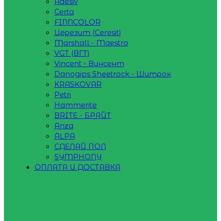
Adesiv
Certa
FINNCOLOR
Церезит (Ceresit)
Marshall - Maestro
VGT (ВГТ)
Vincent - Винсент
Danogips Sheetrock - Шитрок
KRASKOVAR
Petri
Hammerite
BRITE - БРАЙТ
Anza
ALPA
СДЕЛАЙ ПОЛ
SYMPHONY
ОПЛАТА И ДОСТАВКА