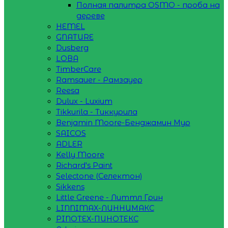
Полная палитра OSMO - проба на
дереве
HEMEL
GNATURE
Dusberg
LOBA
TimberCare
Ramsauer - Рамзауер
Reesa
Dulux - Luxium
Tikkurila - Тиккурила
Benjamin Moore-Бенджамин Мур
SAICOS
ADLER
Kelly Moore
Richard's Paint
Selectone (Селектон)
Sikkens
Little Greene - Литтл Грин
LINNIMAX-ЛИННИМАКС
PINOTEX-ПИНОТЕКС