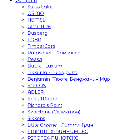
VGT (ВГТ)
Swiss Lake
OSMO
HEMEL
GNATURE
Dusberg
LOBA
TimberCare
Ramsauer - Рамзауер
Reesa
Dulux - Luxium
Tikkurila - Тиккурила
Benjamin Moore-Бенджамин Мур
SAICOS
ADLER
Kelly Moore
Richard's Paint
Selectone (Селектон)
Sikkens
Little Greene - Литтл Грин
LINNIMAX-ЛИННИМАКС
PINOTEX-ПИНОТЕКС