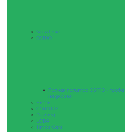
Swiss Lake
OSMO
Полная палитра OSMO - проба
на дереве
HEMEL
GNATURE
Dusberg
LOBA
TimberCare