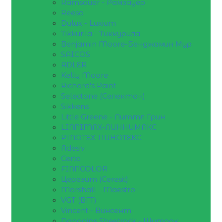
Ramsauer - Рамзауер
Reesa
Dulux - Luxium
Tikkurila - Тиккурила
Benjamin Moore-Бенджамин Мур
SAICOS
ADLER
Kelly Moore
Richard's Paint
Selectone (Селектон)
Sikkens
Little Greene - Литтл Грин
LINNIMAX-ЛИННИМАКС
PINOTEX-ПИНОТЕКС
Adesiv
Certa
FINNCOLOR
Церезит (Ceresit)
Marshall - Maestro
VGT (ВГТ)
Vincent - Винсент
Danogips Sheetrock - Шитрок