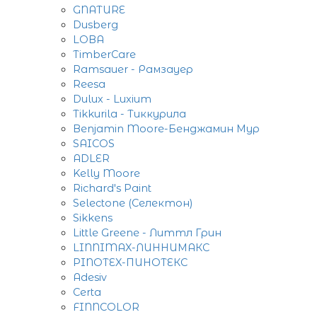
GNATURE
Dusberg
LOBA
TimberCare
Ramsauer - Рамзауер
Reesa
Dulux - Luxium
Tikkurila - Тиккурила
Benjamin Moore-Бенджамин Мур
SAICOS
ADLER
Kelly Moore
Richard's Paint
Selectone (Селектон)
Sikkens
Little Greene - Литтл Грин
LINNIMAX-ЛИННИМАКС
PINOTEX-ПИНОТЕКС
Adesiv
Certa
FINNCOLOR