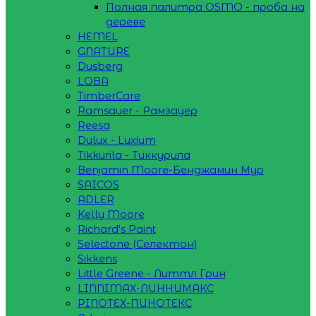
Полная палитра OSMO - проба на
дереве
HEMEL
GNATURE
Dusberg
LOBA
TimberCare
Ramsauer - Рамзауер
Reesa
Dulux - Luxium
Tikkurila - Тиккурила
Benjamin Moore-Бенджамин Мур
SAICOS
ADLER
Kelly Moore
Richard's Paint
Selectone (Селектон)
Sikkens
Little Greene - Литтл Грин
LINNIMAX-ЛИННИМАКС
PINOTEX-ПИНОТЕКС