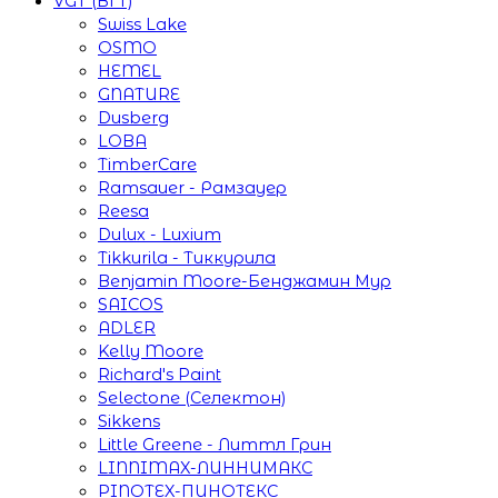
VGT (ВГТ)
Swiss Lake
OSMO
HEMEL
GNATURE
Dusberg
LOBA
TimberCare
Ramsauer - Рамзауер
Reesa
Dulux - Luxium
Tikkurila - Тиккурила
Benjamin Moore-Бенджамин Мур
SAICOS
ADLER
Kelly Moore
Richard's Paint
Selectone (Селектон)
Sikkens
Little Greene - Литтл Грин
LINNIMAX-ЛИННИМАКС
PINOTEX-ПИНОТЕКС