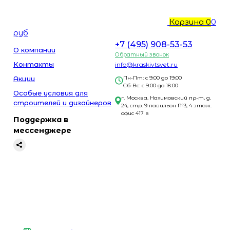
Корзина
0
0
руб
+7 (495) 908-53-53
О компании
Обратный звонок
Контакты
info@kraskivtsvet.ru
Акции
Пн-Пт: с 9:00 до 19:00
Сб-Вс: с 9:00 до 18:00
Особые условия для
г. Москва, Нахимовский пр-т, д.
строителей и дизайнеров
24, стр. 9 павильон №3, 4 этаж.
офис 417 в
Поддержка в
мессенджере