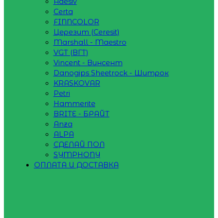
Adesiv
Certa
FINNCOLOR
Церезит (Ceresit)
Marshall - Maestro
VGT (ВГТ)
Vincent - Винсент
Danogips Sheetrock - Шитрок
KRASKOVAR
Petri
Hammerite
BRITE - БРАЙТ
Anza
ALPA
СДЕЛАЙ ПОЛ
SYMPHONY
ОПЛАТА И ДОСТАВКА