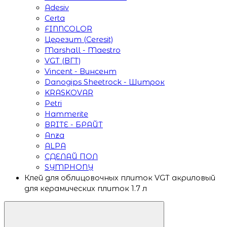
Adesiv
Certa
FINNCOLOR
Церезит (Ceresit)
Marshall - Maestro
VGT (ВГТ)
Vincent - Винсент
Danogips Sheetrock - Шитрок
KRASKOVAR
Petri
Hammerite
BRITE - БРАЙТ
Anza
ALPA
СДЕЛАЙ ПОЛ
SYMPHONY
Клей для облицовочных плиток VGT акриловый
для керамических плиток 1.7 л