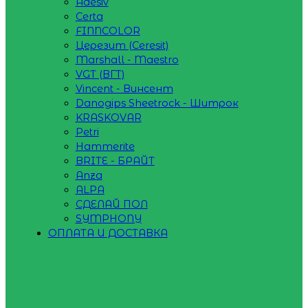
Adesiv
Certa
FINNCOLOR
Церезит (Ceresit)
Marshall - Maestro
VGT (ВГТ)
Vincent - Винсент
Danogips Sheetrock - Шитрок
KRASKOVAR
Petri
Hammerite
BRITE - БРАЙТ
Anza
ALPA
СДЕЛАЙ ПОЛ
SYMPHONY
ОПЛАТА И ДОСТАВКА