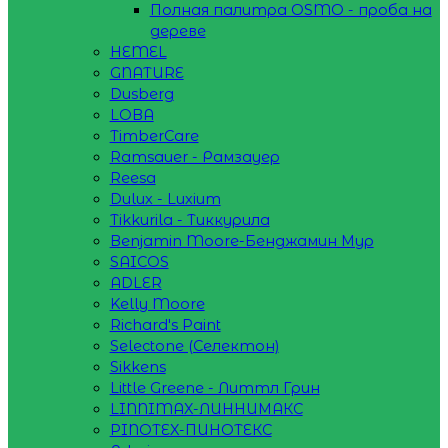
Полная палитра OSMO - проба на
дереве
HEMEL
GNATURE
Dusberg
LOBA
TimberCare
Ramsauer - Рамзауер
Reesa
Dulux - Luxium
Tikkurila - Тиккурила
Benjamin Moore-Бенджамин Мур
SAICOS
ADLER
Kelly Moore
Richard's Paint
Selectone (Селектон)
Sikkens
Little Greene - Литтл Грин
LINNIMAX-ЛИННИМАКС
PINOTEX-ПИНОТЕКС