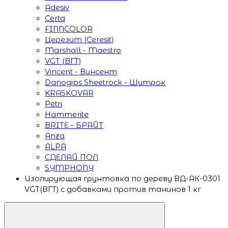
Adesiv
Certa
FINNCOLOR
Церезит (Ceresit)
Marshall - Maestro
VGT (ВГТ)
Vincent - Винсент
Danogips Sheetrock - Шитрок
KRASKOVAR
Petri
Hammerite
BRITE - БРАЙТ
Anza
ALPA
СДЕЛАЙ ПОЛ
SYMPHONY
Изолирующая грунтовка по дереву ВД-АК-0301
VGT(ВГТ) с добавками против танинов 1 кг