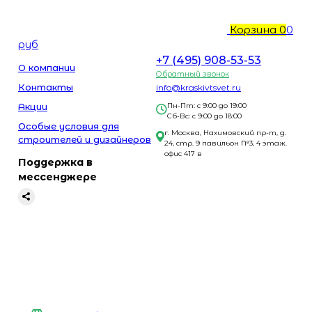
Корзина
0
0
руб
+7 (495) 908-53-53
О компании
Обратный звонок
Контакты
info@kraskivtsvet.ru
Акции
Пн-Пт: с 9:00 до 19:00
Сб-Вс: с 9:00 до 18:00
Особые условия для
г. Москва, Нахимовский пр-т, д.
строителей и дизайнеров
24, стр. 9 павильон №3, 4 этаж.
офис 417 в
Поддержка в
мессенджере