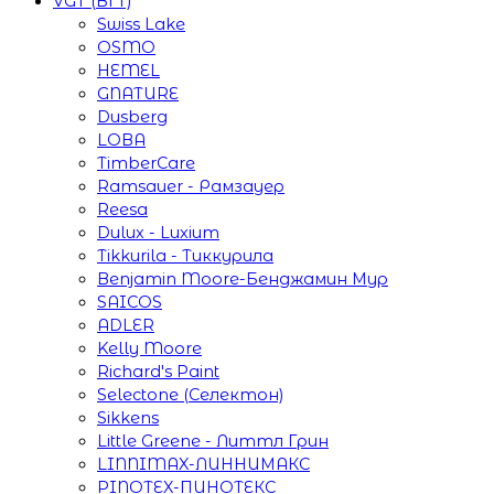
VGT (ВГТ)
Swiss Lake
OSMO
HEMEL
GNATURE
Dusberg
LOBA
TimberCare
Ramsauer - Рамзауер
Reesa
Dulux - Luxium
Tikkurila - Тиккурила
Benjamin Moore-Бенджамин Мур
SAICOS
ADLER
Kelly Moore
Richard's Paint
Selectone (Селектон)
Sikkens
Little Greene - Литтл Грин
LINNIMAX-ЛИННИМАКС
PINOTEX-ПИНОТЕКС