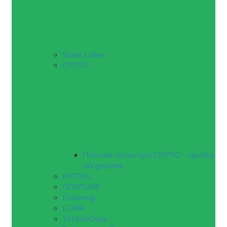
Swiss Lake
OSMO
Полная палитра OSMO - проба
на дереве
HEMEL
GNATURE
Dusberg
LOBA
TimberCare