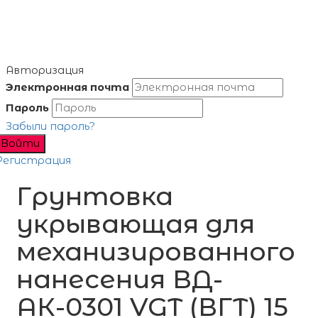
Авторизация
Электронная почта
Пароль
Забыли пароль?
Войти
Регистрация
Грунтовка
укрывающая для
механизированного
нанесения ВД-
АК-0301 VGT (ВГТ) 15