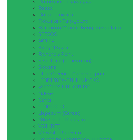
Ramsauer - Рамзауер
Reesa
Dulux - Luxium
Tikkurila - Тиккурила
Benjamin Moore-Бенджамин Мур
SAICOS
ADLER
Kelly Moore
Richard's Paint
Selectone (Селектон)
Sikkens
Little Greene - Литтл Грин
LINNIMAX-ЛИННИМАКС
PINOTEX-ПИНОТЕКС
Adesiv
Certa
FINNCOLOR
Церезит (Ceresit)
Marshall - Maestro
VGT (ВГТ)
Vincent - Винсент
Danogips Sheetrock - Шитрок