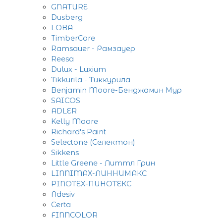
GNATURE
Dusberg
LOBA
TimberCare
Ramsauer - Рамзауер
Reesa
Dulux - Luxium
Tikkurila - Тиккурила
Benjamin Moore-Бенджамин Мур
SAICOS
ADLER
Kelly Moore
Richard's Paint
Selectone (Селектон)
Sikkens
Little Greene - Литтл Грин
LINNIMAX-ЛИННИМАКС
PINOTEX-ПИНОТЕКС
Adesiv
Certa
FINNCOLOR