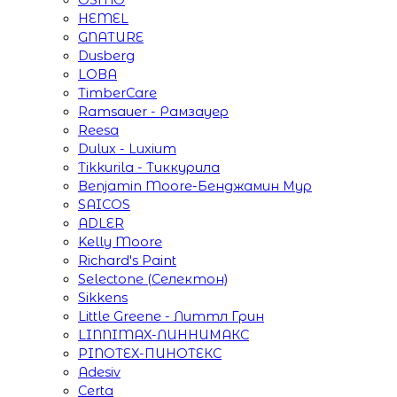
HEMEL
GNATURE
Dusberg
LOBA
TimberCare
Ramsauer - Рамзауер
Reesa
Dulux - Luxium
Tikkurila - Тиккурила
Benjamin Moore-Бенджамин Мур
SAICOS
ADLER
Kelly Moore
Richard's Paint
Selectone (Селектон)
Sikkens
Little Greene - Литтл Грин
LINNIMAX-ЛИННИМАКС
PINOTEX-ПИНОТЕКС
Adesiv
Certa