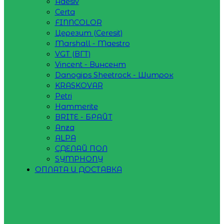
Adesiv
Certa
FINNCOLOR
Церезит (Ceresit)
Marshall - Maestro
VGT (ВГТ)
Vincent - Винсент
Danogips Sheetrock - Шитрок
KRASKOVAR
Petri
Hammerite
BRITE - БРАЙТ
Anza
ALPA
СДЕЛАЙ ПОЛ
SYMPHONY
ОПЛАТА И ДОСТАВКА