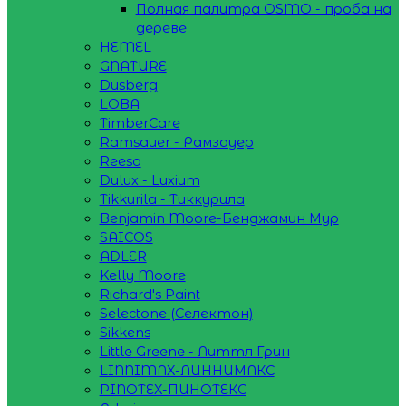
Полная палитра OSMO - проба на
дереве
HEMEL
GNATURE
Dusberg
LOBA
TimberCare
Ramsauer - Рамзауер
Reesa
Dulux - Luxium
Tikkurila - Тиккурила
Benjamin Moore-Бенджамин Мур
SAICOS
ADLER
Kelly Moore
Richard's Paint
Selectone (Селектон)
Sikkens
Little Greene - Литтл Грин
LINNIMAX-ЛИННИМАКС
PINOTEX-ПИНОТЕКС