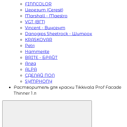
FINNCOLOR
Церезит (Ceresit)
Marshall - Maestro
VGT (ВГТ)
Vincent - Винсент
Danogips Sheetrock - Шитрок
KRASKOVAR
Petri
Hammerite
BRITE - БРАЙТ
Anza
ALPA
СДЕЛАЙ ПОЛ
SYMPHONY
Растворитель для краски Tikkivala Prof Facade
Thinner 1 л