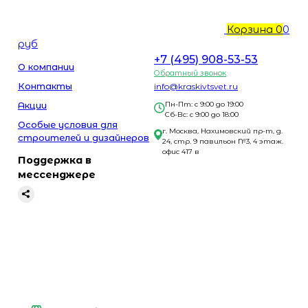
Корзина
0
0
руб
+7 (495) 908-53-53
О компании
Обратный звонок
Контакты
info@kraskivtsvet.ru
Акции
Пн-Пт: с 9:00 до 19:00
Сб-Вс: с 9:00 до 18:00
Особые условия для
г. Москва, Нахимовский пр-т, д.
строителей и дизайнеров
24, стр. 9 павильон №3, 4 этаж.
офис 417 в
Поддержка в
мессенджере