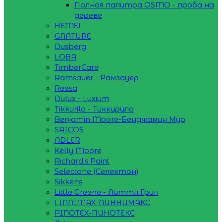
Полная палитра OSMO - проба на
дереве
HEMEL
GNATURE
Dusberg
LOBA
TimberCare
Ramsauer - Рамзауер
Reesa
Dulux - Luxium
Tikkurila - Тиккурила
Benjamin Moore-Бенджамин Мур
SAICOS
ADLER
Kelly Moore
Richard's Paint
Selectone (Селектон)
Sikkens
Little Greene - Литтл Грин
LINNIMAX-ЛИННИМАКС
PINOTEX-ПИНОТЕКС