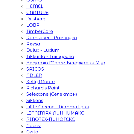
HEMEL
GNATURE
Dusberg
LOBA
TimberCare
Ramsauer - Рамзауер
Reesa
Dulux - Luxium
Tikkurila - Тиккурила
Benjamin Moore-Бенджамин Мур
SAICOS
ADLER
Kelly Moore
Richard's Paint
Selectone (Селектон)
Sikkens
Little Greene - Литтл Грин
LINNIMAX-ЛИННИМАКС
PINOTEX-ПИНОТЕКС
Adesiv
Certa