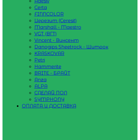
Adesiv
Certa
FINNCOLOR
Церезит (Ceresit)
Marshall - Maestro
VGT (ВГТ)
Vincent - Винсент
Danogips Sheetrock - Шитрок
KRASKOVAR
Petri
Hammerite
BRITE - БРАЙТ
Anza
ALPA
СДЕЛАЙ ПОЛ
SYMPHONY
ОПЛАТА И ДОСТАВКА