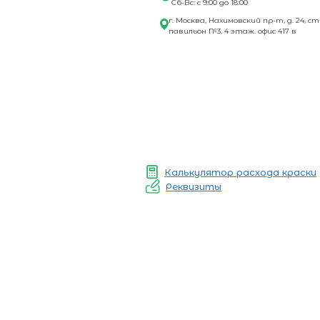
Сб-Вс: с 9:00 до 18:00
г. Москва, Нахимовский пр-т, д. 24, ст
павильон №3, 4 этаж. офис 417 в
Калькулятор расхода краски
Реквизиты