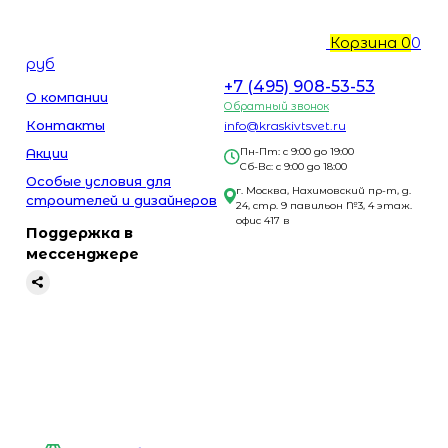
Корзина
0
0
руб
+7 (495) 908-53-53
О компании
Обратный звонок
Контакты
info@kraskivtsvet.ru
Акции
Пн-Пт: с 9:00 до 19:00
Сб-Вс: с 9:00 до 18:00
Особые условия для
г. Москва, Нахимовский пр-т, д.
строителей и дизайнеров
24, стр. 9 павильон №3, 4 этаж.
офис 417 в
Поддержка в
мессенджере