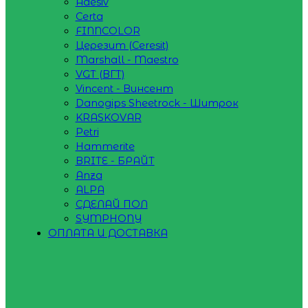
Adesiv
Certa
FINNCOLOR
Церезит (Ceresit)
Marshall - Maestro
VGT (ВГТ)
Vincent - Винсент
Danogips Sheetrock - Шитрок
KRASKOVAR
Petri
Hammerite
BRITE - БРАЙТ
Anza
ALPA
СДЕЛАЙ ПОЛ
SYMPHONY
ОПЛАТА И ДОСТАВКА