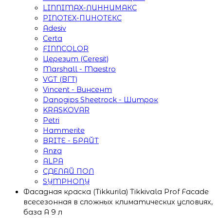
LINNIMAX-ЛИННИМАКС
PINOTEX-ПИНОТЕКС
Adesiv
Certa
FINNCOLOR
Церезит (Ceresit)
Marshall - Maestro
VGT (ВГТ)
Vincent - Винсент
Danogips Sheetrock - Шитрок
KRASKOVAR
Petri
Hammerite
BRITE - БРАЙТ
Anza
ALPA
СДЕЛАЙ ПОЛ
SYMPHONY
Фасадная краска (Tikkurila) Tikkivala Prof Facade
всесезонная в сложных климатических условиях,
база A 9 л