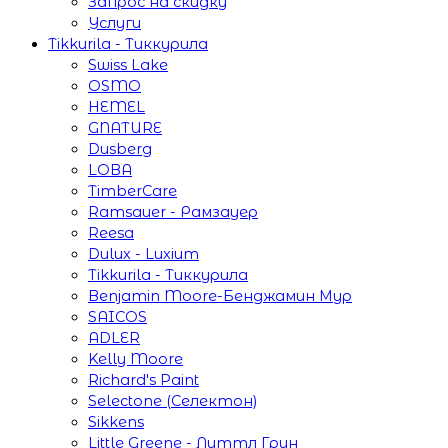
Запрос на скидку
Услуги
Tikkurila - Тиккурила
Swiss Lake
OSMO
HEMEL
GNATURE
Dusberg
LOBA
TimberCare
Ramsauer - Рамзауер
Reesa
Dulux - Luxium
Tikkurila - Тиккурила
Benjamin Moore-Бенджамин Мур
SAICOS
ADLER
Kelly Moore
Richard's Paint
Selectone (Селектон)
Sikkens
Little Greene - Литтл Грин