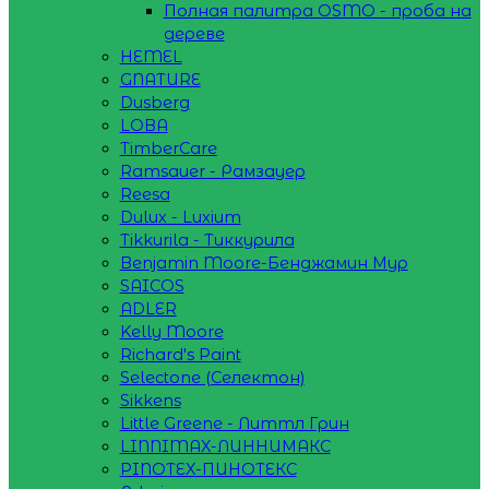
Полная палитра OSMO - проба на
дереве
HEMEL
GNATURE
Dusberg
LOBA
TimberCare
Ramsauer - Рамзауер
Reesa
Dulux - Luxium
Tikkurila - Тиккурила
Benjamin Moore-Бенджамин Мур
SAICOS
ADLER
Kelly Moore
Richard's Paint
Selectone (Селектон)
Sikkens
Little Greene - Литтл Грин
LINNIMAX-ЛИННИМАКС
PINOTEX-ПИНОТЕКС