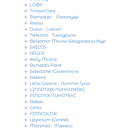
LOBA
TimberCare
Ramsauer - Рамзауер
Reesa
Dulux - Luxium
Tikkurila - Тиккурила
Benjamin Moore-Бенджамин Мур
SAICOS
ADLER
Kelly Moore
Richard's Paint
Selectone (Селектон)
Sikkens
Little Greene - Литтл Грин
LINNIMAX-ЛИННИМАКС
PINOTEX-ПИНОТЕКС
Adesiv
Certa
FINNCOLOR
Церезит (Ceresit)
Marshall - Maestro