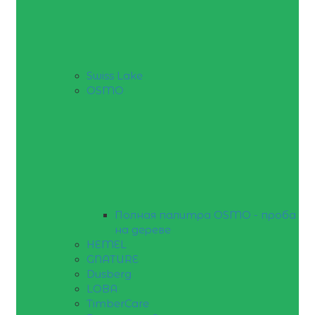
Swiss Lake
OSMO
Полная палитра OSMO - проба
на дереве
HEMEL
GNATURE
Dusberg
LOBA
TimberCare