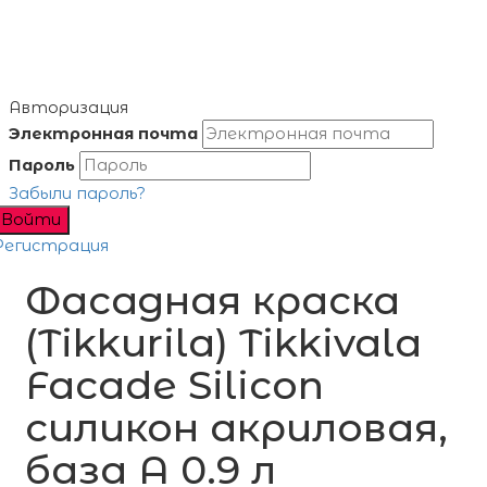
Авторизация
Электронная почта
Пароль
Забыли пароль?
Войти
Регистрация
Фасадная краска
(Tikkurila) Tikkivala
Facade Silicon
силикон акриловая,
база A 0.9 л