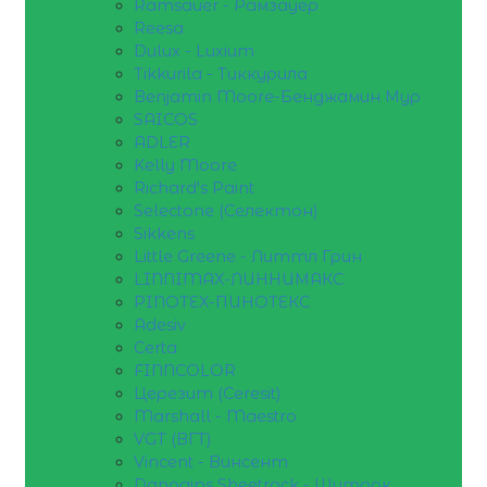
Ramsauer - Рамзауер
Reesa
Dulux - Luxium
Tikkurila - Тиккурила
Benjamin Moore-Бенджамин Мур
SAICOS
ADLER
Kelly Moore
Richard's Paint
Selectone (Селектон)
Sikkens
Little Greene - Литтл Грин
LINNIMAX-ЛИННИМАКС
PINOTEX-ПИНОТЕКС
Adesiv
Certa
FINNCOLOR
Церезит (Ceresit)
Marshall - Maestro
VGT (ВГТ)
Vincent - Винсент
Danogips Sheetrock - Шитрок