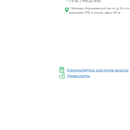
Сб-Вс: с 9:00 до 18:00
г. Москва, Нахимовский пр-т, д. 24, ст
павильон №3, 4 этаж. офис 417 в
Калькулятор расхода краски
Реквизиты