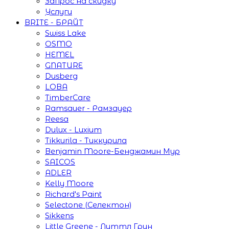
Запрос на скидку
Услуги
BRITE - БРАЙТ
Swiss Lake
OSMO
HEMEL
GNATURE
Dusberg
LOBA
TimberCare
Ramsauer - Рамзауер
Reesa
Dulux - Luxium
Tikkurila - Тиккурила
Benjamin Moore-Бенджамин Мур
SAICOS
ADLER
Kelly Moore
Richard's Paint
Selectone (Селектон)
Sikkens
Little Greene - Литтл Грин