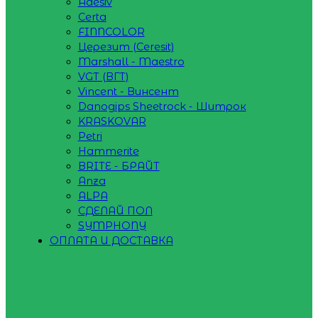
Adesiv
Certa
FINNCOLOR
Церезит (Ceresit)
Marshall - Maestro
VGT (ВГТ)
Vincent - Винсент
Danogips Sheetrock - Шитрок
KRASKOVAR
Petri
Hammerite
BRITE - БРАЙТ
Anza
ALPA
СДЕЛАЙ ПОЛ
SYMPHONY
ОПЛАТА И ДОСТАВКА