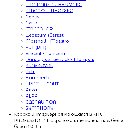
LINNIMAX-ЛИННИМАКС
PINOTEX-ПИНОТЕКС
Adesiv
Certa
FINNCOLOR
Церезит (Ceresit)
Marshall - Maestro
VGT (ВГТ)
Vincent - Винсент
Danogips Sheetrock - Шитрок
KRASKOVAR
Petri
Hammerite
BRITE - БРАЙТ
Anza
ALPA
СДЕЛАЙ ПОЛ
SYMPHONY
Краска интерьерная моющаяся BRITE
PROFESSIONAL акриловая, шелковистая, белая
база А 0.9 л