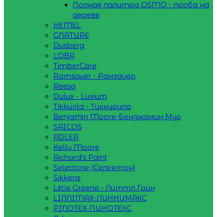
Полная палитра OSMO - проба на
дереве
HEMEL
GNATURE
Dusberg
LOBA
TimberCare
Ramsauer - Рамзауер
Reesa
Dulux - Luxium
Tikkurila - Тиккурила
Benjamin Moore-Бенджамин Мур
SAICOS
ADLER
Kelly Moore
Richard's Paint
Selectone (Селектон)
Sikkens
Little Greene - Литтл Грин
LINNIMAX-ЛИННИМАКС
PINOTEX-ПИНОТЕКС