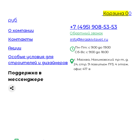
Корзина
0
0
руб
+7 (495) 908-53-53
О компании
Обратный звонок
Контакты
info@kraskivtsvet.ru
Акции
Пн-Пт: с 9:00 до 19:00
Сб-Вс: с 9:00 до 18:00
Особые условия для
г. Москва, Нахимовский пр-т, д.
строителей и дизайнеров
24, стр. 9 павильон №3, 4 этаж.
офис 417 в
Поддержка в
мессенджере