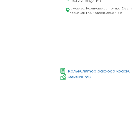
Сб-Вс: с 9:00 до 18:00
г. Москва, Нахимовский пр-т, д. 24, ст
павильон №3, 4 этаж. офис 417 в
Калькулятор расхода краски
Реквизиты