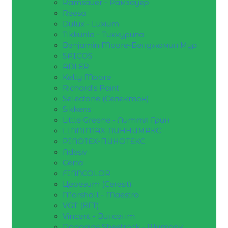
Ramsauer - Рамзауер
Reesa
Dulux - Luxium
Tikkurila - Тиккурила
Benjamin Moore-Бенджамин Мур
SAICOS
ADLER
Kelly Moore
Richard's Paint
Selectone (Селектон)
Sikkens
Little Greene - Литтл Грин
LINNIMAX-ЛИННИМАКС
PINOTEX-ПИНОТЕКС
Adesiv
Certa
FINNCOLOR
Церезит (Ceresit)
Marshall - Maestro
VGT (ВГТ)
Vincent - Винсент
Danogips Sheetrock - Шитрок