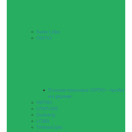
Swiss Lake
OSMO
Полная палитра OSMO - проба
на дереве
HEMEL
GNATURE
Dusberg
LOBA
TimberCare