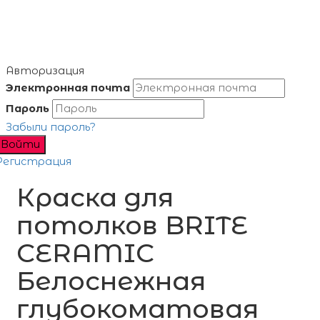
Авторизация
Электронная почта
Пароль
Забыли пароль?
Войти
Регистрация
Краска для
потолков BRITE
CERAMIC
Белоснежная
глубокоматовая