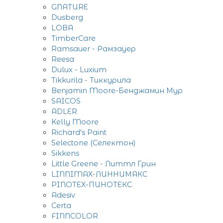
GNATURE
Dusberg
LOBA
TimberCare
Ramsauer - Рамзауер
Reesa
Dulux - Luxium
Tikkurila - Тиккурила
Benjamin Moore-Бенджамин Мур
SAICOS
ADLER
Kelly Moore
Richard's Paint
Selectone (Селектон)
Sikkens
Little Greene - Литтл Грин
LINNIMAX-ЛИННИМАКС
PINOTEX-ПИНОТЕКС
Adesiv
Certa
FINNCOLOR