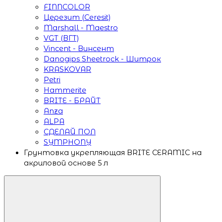
FINNCOLOR
Церезит (Ceresit)
Marshall - Maestro
VGT (ВГТ)
Vincent - Винсент
Danogips Sheetrock - Шитрок
KRASKOVAR
Petri
Hammerite
BRITE - БРАЙТ
Anza
ALPA
СДЕЛАЙ ПОЛ
SYMPHONY
Грунтовка укрепляющая BRITE CERAMIC на
акриловой основе 5 л