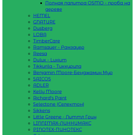
Полная палитра OSMO - проба на
дереве
HEMEL
GNATURE
Dusberg
LOBA
TimberCare
Ramsauer - Рамзауер
Reesa
Dulux - Luxium
Tikkurila - Тиккурила
Benjamin Moore-Бенджамин Мур
SAICOS
ADLER
Kelly Moore
Richard's Paint
Selectone (Селектон)
Sikkens
Little Greene - Литтл Грин
LINNIMAX-ЛИННИМАКС
PINOTEX-ПИНОТЕКС