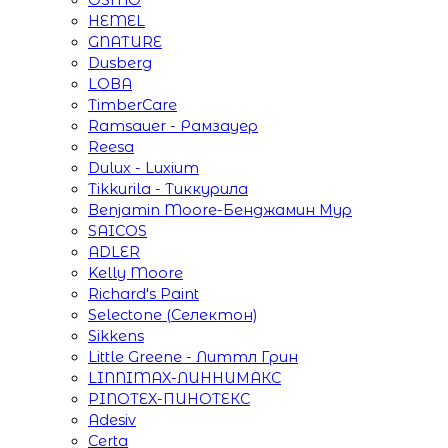
HEMEL
GNATURE
Dusberg
LOBA
TimberCare
Ramsauer - Рамзауер
Reesa
Dulux - Luxium
Tikkurila - Тиккурила
Benjamin Moore-Бенджамин Мур
SAICOS
ADLER
Kelly Moore
Richard's Paint
Selectone (Селектон)
Sikkens
Little Greene - Литтл Грин
LINNIMAX-ЛИННИМАКС
PINOTEX-ПИНОТЕКС
Adesiv
Certa