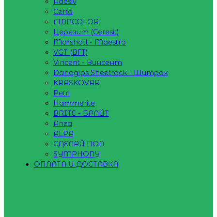
Adesiv
Certa
FINNCOLOR
Церезит (Ceresit)
Marshall - Maestro
VGT (ВГТ)
Vincent - Винсент
Danogips Sheetrock - Шитрок
KRASKOVAR
Petri
Hammerite
BRITE - БРАЙТ
Anza
ALPA
СДЕЛАЙ ПОЛ
SYMPHONY
ОПЛАТА И ДОСТАВКА