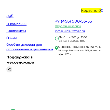
Корзина
0
0
руб
+7 (495) 908-53-53
О компании
Обратный звонок
Контакты
info@kraskivtsvet.ru
Акции
Пн-Пт: с 9:00 до 19:00
Сб-Вс: с 9:00 до 18:00
Особые условия для
г. Москва, Нахимовский пр-т, д.
строителей и дизайнеров
24, стр. 9 павильон №3, 4 этаж.
офис 417 в
Поддержка в
мессенджере