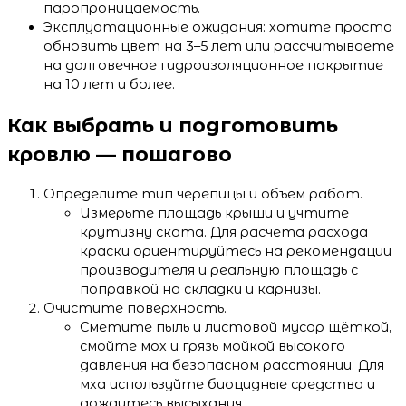
паропроницаемость.
Эксплуатационные ожидания: хотите просто
обновить цвет на 3–5 лет или рассчитываете
на долговечное гидроизоляционное покрытие
на 10 лет и более.
Как выбрать и подготовить
кровлю — пошагово
Определите тип черепицы и объём работ.
Измерьте площадь крыши и учтите
крутизну ската. Для расчёта расхода
краски ориентируйтесь на рекомендации
производителя и реальную площадь с
поправкой на складки и карнизы.
Очистите поверхность.
Сметите пыль и листовой мусор щёткой,
смойте мох и грязь мойкой высокого
давления на безопасном расстоянии. Для
мха используйте биоцидные средства и
дождитесь высыхания.