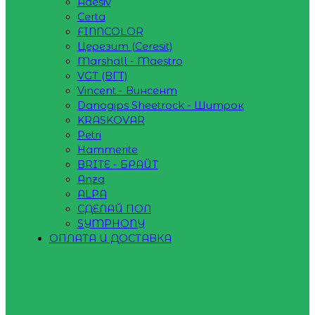
Adesiv
Certa
FINNCOLOR
Церезит (Ceresit)
Marshall - Maestro
VGT (ВГТ)
Vincent - Винсент
Danogips Sheetrock - Шитрок
KRASKOVAR
Petri
Hammerite
BRITE - БРАЙТ
Anza
ALPA
СДЕЛАЙ ПОЛ
SYMPHONY
ОПЛАТА И ДОСТАВКА