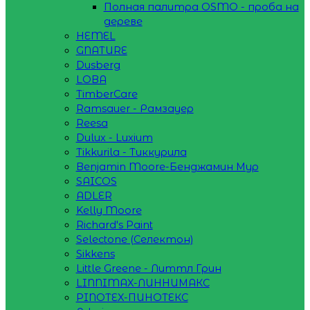
Полная палитра OSMO - проба на
дереве
HEMEL
GNATURE
Dusberg
LOBA
TimberCare
Ramsauer - Рамзауер
Reesa
Dulux - Luxium
Tikkurila - Тиккурила
Benjamin Moore-Бенджамин Мур
SAICOS
ADLER
Kelly Moore
Richard's Paint
Selectone (Селектон)
Sikkens
Little Greene - Литтл Грин
LINNIMAX-ЛИННИМАКС
PINOTEX-ПИНОТЕКС