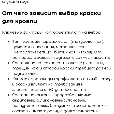
служила годы.
От чего зависит выбор краски
для кровли
Ключевые факторы, которые влияют на выбор:
Тип черепицы: керамическая (глазурованная),
цементно-песчаная, металлическая
(металлочерепица), битумная (мягкая). От
материала зависит адгезия и совместимость.
Состояние поверхности: наличие ржавчины,
трещин, мха и старой краски требует разной
подготовки.
Климат: морозы, ультрафиолет, сильный ветер
и осадки влияют на требования к
эластичности и УФ-устойчивости.
Состав покрытия: водоразбавляемые
акриловые, силиконовые/силановые,
полиуретановые, битумные и эластомерные
составы имеют разную долговечность и