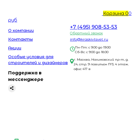
Корзина
0
0
руб
+7 (495) 908-53-53
О компании
Обратный звонок
Контакты
info@kraskivtsvet.ru
Акции
Пн-Пт: с 9:00 до 19:00
Сб-Вс: с 9:00 до 18:00
Особые условия для
г. Москва, Нахимовский пр-т, д.
строителей и дизайнеров
24, стр. 9 павильон №3, 4 этаж.
офис 417 в
Поддержка в
мессенджере